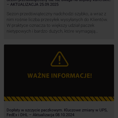
– AKTUALIZACJA 25.09.2025
Sezon przedświąteczny nadchodzi szybko, a wraz z
nim rośnie liczba przesyłek wysyłanych do Klientów.
W praktyce oznacza to większy udział paczek
nietypowych i bardzo dużych, które wymagają
specjalnej obsługi. W odpowiedzi na rosnące
obciążenie przewoźnicy wprowadzają dodatkowe
opłaty za takie przesyłki, żeby utrzymać terminowość
i jakość dostaw.
Dopłaty w szczycie paczkowym. Kluczowe zmiany w UPS,
FedEx i DHL – Aktualizacja 08.10.2024