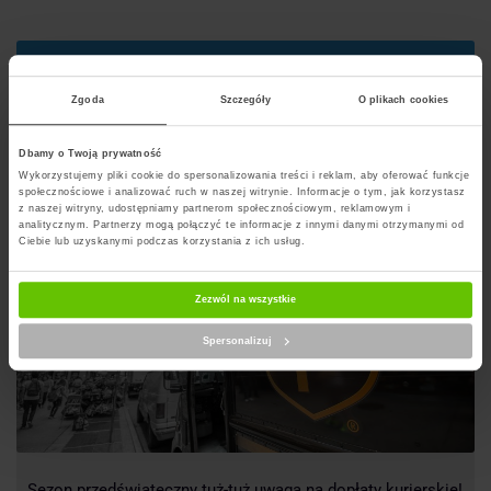
Szukaj punktu
Zgoda
Szczegóły
O plikach cookies
Artykuły na blogu powiązane z UPS
Dbamy o Twoją prywatność
Wykorzystujemy pliki cookie do spersonalizowania treści i reklam, aby oferować funkcje
społecznościowe i analizować ruch w naszej witrynie. Informacje o tym, jak korzystasz
z naszej witryny, udostępniamy partnerom społecznościowym, reklamowym i
analitycznym. Partnerzy mogą połączyć te informacje z innymi danymi otrzymanymi od
Ciebie lub uzyskanymi podczas korzystania z ich usług.
Zezwól na wszystkie
Spersonalizuj
Sezon przedświąteczny tuż-tuż uwaga na dopłaty kurierskie!