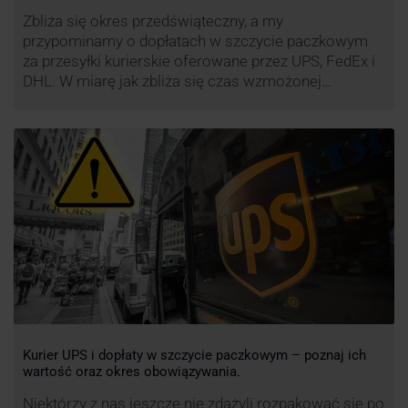
Zbliża się okres przedświąteczny, a my
przypominamy o dopłatach w szczycie paczkowym
za przesyłki kurierskie oferowane przez UPS, FedEx i
DHL. W miarę jak zbliża się czas wzmożonej
aktywności wysyłkowej, firmy kurierskie wprowadziły
dodatkowe opłaty, które mają na celu zwiększenie
efektywności operacyjnej oraz zapewnienie
wysokiego poziomu świadczonych usług. Dodatkowo
przewoźnik UPS wprowadzi nowe opłaty opisane …
Kurier UPS i dopłaty w szczycie paczkowym – poznaj ich
wartość oraz okres obowiązywania.
Niektórzy z nas jeszcze nie zdążyli rozpakować się po