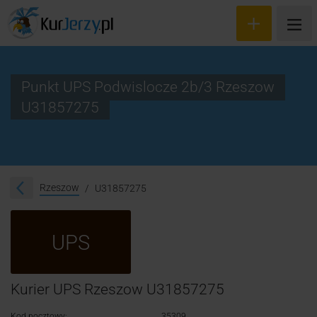
Punkt UPS Podwislocze 2b/3 Rzeszow
U31857275
Wyceń przesyłkę
Zamów kuriera
Śledzenie przesyłki
Rzeszow
U31857275
Blog
UPS
Cennik
Kontakt
Kurier UPS Rzeszow U31857275
Kod pocztowy:
35309