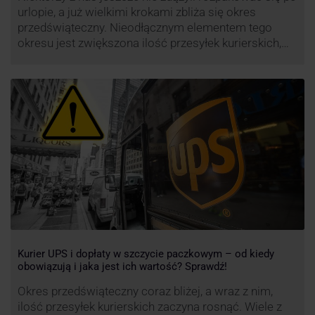
urlopie, a już wielkimi krokami zbliża się okres
przedświąteczny. Nieodłącznym elementem tego
okresu jest zwiększona ilość przesyłek kurierskich,
wśród których znajdują się przesyłki niestandardowe i
duże paczki. Efektywność przewozu i wysoki poziom
świadczonych usług to główne atuty przewoźnika
UPS, który co roku decyduje się na ograniczenie …
Kurier UPS i dopłaty w szczycie paczkowym – od kiedy
obowiązują i jaka jest ich wartość? Sprawdź!
Okres przedświąteczny coraz bliżej, a wraz z nim,
ilość przesyłek kurierskich zaczyna rosnąć. Wiele z