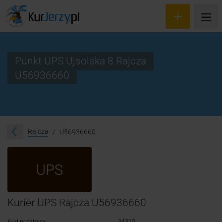
Punkt UPS Ujsolska 8 Rajcza
U56936660
Wyceń przesyłkę
Zamów kuriera
Śledzenie przesyłki
Rajcza
U56936660
Blog
UPS
Cennik
Kontakt
Kurier UPS Rajcza U56936660
Kod pocztowy:
34370