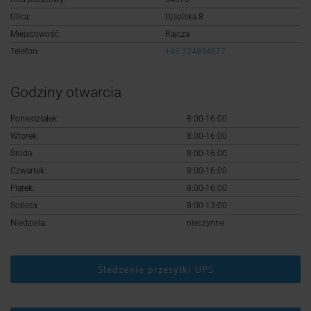
Logowanie
Ulica:
Ujsolska 8
Miejscowość:
Rajcza
Rejestracja
Telefon:
+48 224894877
Godziny otwarcia
Poniedziałek:
8:00-16:00
Wtorek:
8:00-16:00
Środa:
8:00-16:00
Czwartek:
8:00-16:00
Piątek:
8:00-16:00
Sobota:
8:00-13:00
Niedziela:
nieczynne
Śledzenie przesyłki UPS