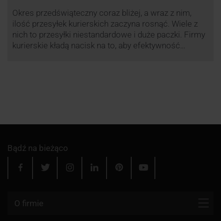
Okres przedświąteczny coraz bliżej, a wraz z nim,
ilość przesyłek kurierskich zaczyna rosnąć. Wiele z
nich to przesyłki niestandardowe i duże paczki. Firmy
kurierskie kładą nacisk na to, aby efektywność
przewozu była na jak najwyższym poziomie dlatego
przewoźnik UPS, jak co roku decyduje się ograniczyć
wysyłkę tego typu paczek. Dzięki temu, nawet w tym
trudnym …
Bądź na bieżąco
O firmie