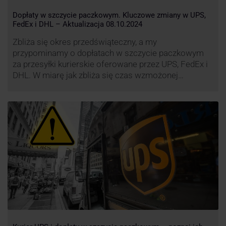
Dopłaty w szczycie paczkowym. Kluczowe zmiany w UPS,
FedEx i DHL – Aktualizacja 08.10.2024
Zbliża się okres przedświąteczny, a my
przypominamy o dopłatach w szczycie paczkowym
za przesyłki kurierskie oferowane przez UPS, FedEx i
DHL. W miarę jak zbliża się czas wzmożonej
aktywności wysyłkowej, firmy kurierskie wprowadziły
dodatkowe opłaty, które mają na celu zwiększenie
efektywności operacyjnej oraz zapewnienie
wysokiego poziomu świadczonych usług. Dodatkowo
przewoźnik UPS wprowadzi nowe opłaty opisane …