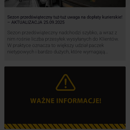
Sezon przedświąteczny tuż-tuż uwaga na dopłaty kurierskie!
– AKTUALIZACJA 25.09.2025
Sezon przedświąteczny nadchodzi szybko, a wraz z
nim rośnie liczba przesyłek wysyłanych do Klientów.
W praktyce oznacza to większy udział paczek
nietypowych i bardzo dużych, które wymagają
specjalnej obsługi. W odpowiedzi na rosnące
obciążenie przewoźnicy wprowadzają dodatkowe
opłaty za takie przesyłki, żeby utrzymać terminowość
i jakość dostaw.