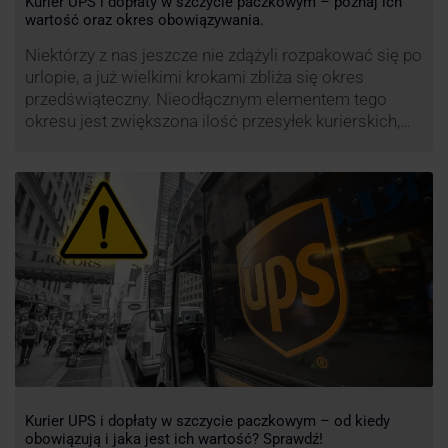
Kurier UPS i dopłaty w szczycie paczkowym – poznaj ich
wartość oraz okres obowiązywania.
Niektórzy z nas jeszcze nie zdążyli rozpakować się po
urlopie, a już wielkimi krokami zbliża się okres
przedświąteczny. Nieodłącznym elementem tego
okresu jest zwiększona ilość przesyłek kurierskich,
wśród których znajdują się przesyłki niestandardowe i
duże paczki. Efektywność przewozu i wysoki poziom
świadczonych usług to główne atuty przewoźnika
UPS, który co roku decyduje się na ograniczenie …
Kurier UPS i dopłaty w szczycie paczkowym – od kiedy
obowiązują i jaka jest ich wartość? Sprawdź!