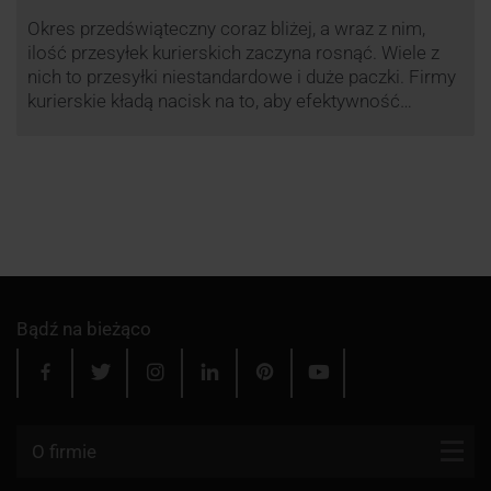
Okres przedświąteczny coraz bliżej, a wraz z nim,
ilość przesyłek kurierskich zaczyna rosnąć. Wiele z
nich to przesyłki niestandardowe i duże paczki. Firmy
kurierskie kładą nacisk na to, aby efektywność
przewozu była na jak najwyższym poziomie dlatego
przewoźnik UPS, jak co roku decyduje się ograniczyć
wysyłkę tego typu paczek. Dzięki temu, nawet w tym
trudnym …
Bądź na bieżąco
O firmie