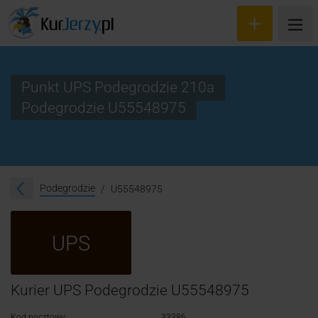
Punkt UPS Podegrodzie 210a
Podegrodzie U55548975
Wyceń przesyłkę
Zamów kuriera
Śledzenie przesyłki
Podegrodzie
U55548975
Blog
UPS
Cennik
Kontakt
Kurier UPS Podegrodzie U55548975
Kod pocztowy:
33386