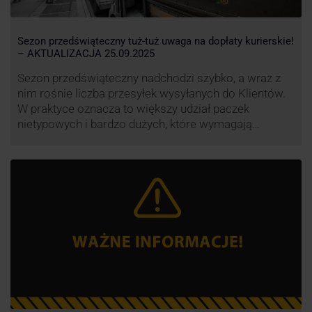
Sezon przedświąteczny tuż-tuż uwaga na dopłaty kurierskie!
– AKTUALIZACJA 25.09.2025
Sezon przedświąteczny nadchodzi szybko, a wraz z
nim rośnie liczba przesyłek wysyłanych do Klientów.
W praktyce oznacza to większy udział paczek
nietypowych i bardzo dużych, które wymagają
specjalnej obsługi. W odpowiedzi na rosnące
obciążenie przewoźnicy wprowadzają dodatkowe
opłaty za takie przesyłki, żeby utrzymać terminowość
i jakość dostaw.