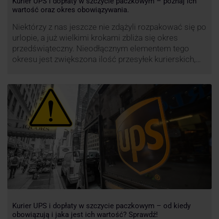
Kurier UPS i dopłaty w szczycie paczkowym – poznaj ich
wartość oraz okres obowiązywania.
Niektórzy z nas jeszcze nie zdążyli rozpakować się po
urlopie, a już wielkimi krokami zbliża się okres
przedświąteczny. Nieodłącznym elementem tego
okresu jest zwiększona ilość przesyłek kurierskich,
wśród których znajdują się przesyłki niestandardowe i
duże paczki. Efektywność przewozu i wysoki poziom
świadczonych usług to główne atuty przewoźnika
UPS, który co roku decyduje się na ograniczenie …
Kurier UPS i dopłaty w szczycie paczkowym – od kiedy
obowiązują i jaka jest ich wartość? Sprawdź!