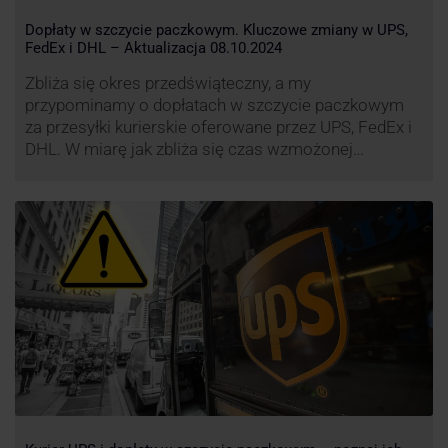
Dopłaty w szczycie paczkowym. Kluczowe zmiany w UPS,
FedEx i DHL – Aktualizacja 08.10.2024
Zbliża się okres przedświąteczny, a my
przypominamy o dopłatach w szczycie paczkowym
za przesyłki kurierskie oferowane przez UPS, FedEx i
DHL. W miarę jak zbliża się czas wzmożonej
aktywności wysyłkowej, firmy kurierskie wprowadziły
dodatkowe opłaty, które mają na celu zwiększenie
efektywności operacyjnej oraz zapewnienie
wysokiego poziomu świadczonych usług. Dodatkowo
przewoźnik UPS wprowadzi nowe opłaty opisane …