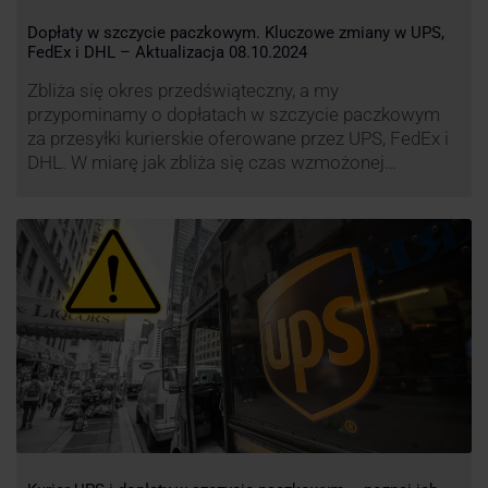
Dopłaty w szczycie paczkowym. Kluczowe zmiany w UPS,
FedEx i DHL – Aktualizacja 08.10.2024
Zbliża się okres przedświąteczny, a my
przypominamy o dopłatach w szczycie paczkowym
za przesyłki kurierskie oferowane przez UPS, FedEx i
DHL. W miarę jak zbliża się czas wzmożonej
aktywności wysyłkowej, firmy kurierskie wprowadziły
dodatkowe opłaty, które mają na celu zwiększenie
efektywności operacyjnej oraz zapewnienie
wysokiego poziomu świadczonych usług. Dodatkowo
przewoźnik UPS wprowadzi nowe opłaty opisane …