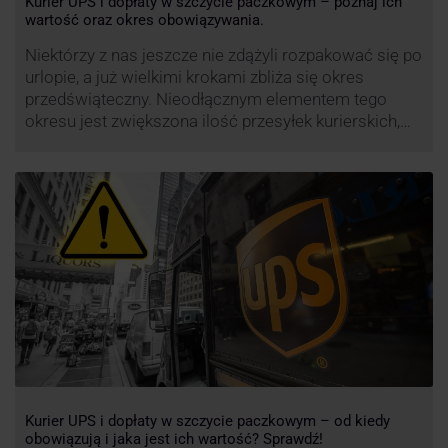
Kurier UPS i dopłaty w szczycie paczkowym – poznaj ich
wartość oraz okres obowiązywania.
Niektórzy z nas jeszcze nie zdążyli rozpakować się po
urlopie, a już wielkimi krokami zbliża się okres
przedświąteczny. Nieodłącznym elementem tego
okresu jest zwiększona ilość przesyłek kurierskich,
wśród których znajdują się przesyłki niestandardowe i
duże paczki. Efektywność przewozu i wysoki poziom
świadczonych usług to główne atuty przewoźnika
UPS, który co roku decyduje się na ograniczenie …
Kurier UPS i dopłaty w szczycie paczkowym – od kiedy
obowiązują i jaka jest ich wartość? Sprawdź!