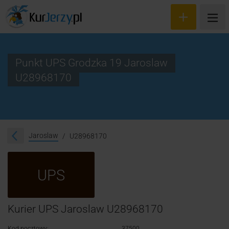
Punkt UPS Grodzka 19 Jaroslaw
U28968170
Wyceń przesyłkę
Zamów kuriera
Śledzenie przesyłki
Jaroslaw
U28968170
Blog
UPS
Cennik
Kontakt
Kurier UPS Jaroslaw U28968170
Kod pocztowy:
37500