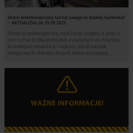
Sezon przedświąteczny tuż-tuż uwaga na dopłaty kurierskie!
– AKTUALIZACJA 25.09.2025
Sezon przedświąteczny nadchodzi szybko, a wraz z
nim rośnie liczba przesyłek wysyłanych do Klientów.
W praktyce oznacza to większy udział paczek
nietypowych i bardzo dużych, które wymagają
specjalnej obsługi. W odpowiedzi na rosnące
obciążenie przewoźnicy wprowadzają dodatkowe
opłaty za takie przesyłki, żeby utrzymać terminowość
i jakość dostaw.