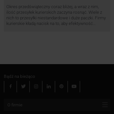
Okres przedświąteczny coraz bliżej, a wraz z nim,
ilość przesyłek kurierskich zaczyna rosnąć. Wiele z
nich to przesyłki niestandardowe i duże paczki. Firmy
kurierskie kładą nacisk na to, aby efektywność
przewozu była na jak najwyższym poziomie dlatego
przewoźnik UPS, jak co roku decyduje się ograniczyć
wysyłkę tego typu paczek. Dzięki temu, nawet w tym
trudnym …
Bądź na bieżąco
O firmie