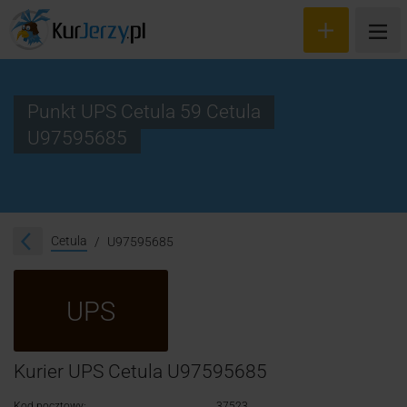
Punkt UPS Cetula 59 Cetula
U97595685
Wyceń przesyłkę
Zamów kuriera
Śledzenie przesyłki
Cetula
U97595685
Blog
UPS
Cennik
Kontakt
Kurier UPS Cetula U97595685
Kod pocztowy:
37523