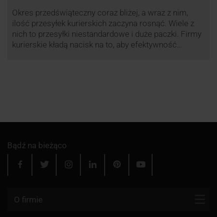
Okres przedświąteczny coraz bliżej, a wraz z nim,
ilość przesyłek kurierskich zaczyna rosnąć. Wiele z
nich to przesyłki niestandardowe i duże paczki. Firmy
kurierskie kładą nacisk na to, aby efektywność
przewozu była na jak najwyższym poziomie dlatego
przewoźnik UPS, jak co roku decyduje się ograniczyć
wysyłkę tego typu paczek. Dzięki temu, nawet w tym
trudnym …
Bądź na bieżąco
O firmie