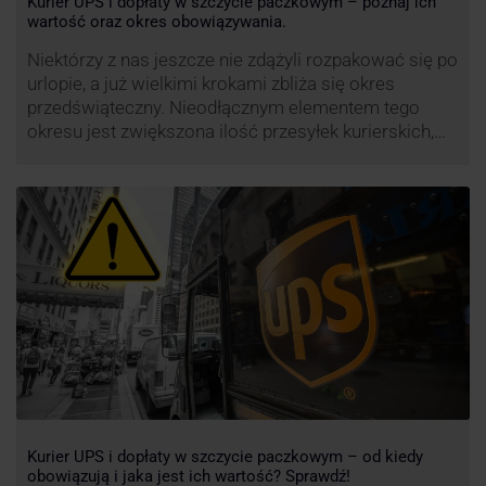
Kurier UPS i dopłaty w szczycie paczkowym – poznaj ich
wartość oraz okres obowiązywania.
Niektórzy z nas jeszcze nie zdążyli rozpakować się po
urlopie, a już wielkimi krokami zbliża się okres
przedświąteczny. Nieodłącznym elementem tego
okresu jest zwiększona ilość przesyłek kurierskich,
wśród których znajdują się przesyłki niestandardowe i
duże paczki. Efektywność przewozu i wysoki poziom
świadczonych usług to główne atuty przewoźnika
UPS, który co roku decyduje się na ograniczenie …
Kurier UPS i dopłaty w szczycie paczkowym – od kiedy
obowiązują i jaka jest ich wartość? Sprawdź!