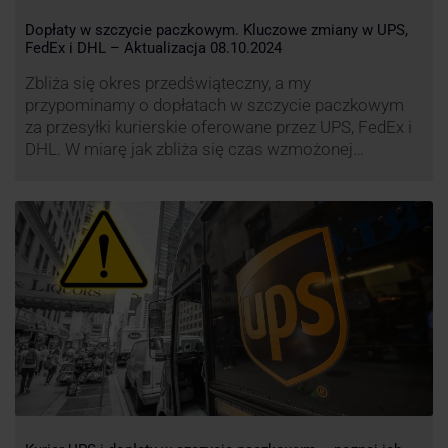
Dopłaty w szczycie paczkowym. Kluczowe zmiany w UPS,
FedEx i DHL – Aktualizacja 08.10.2024
Zbliża się okres przedświąteczny, a my
przypominamy o dopłatach w szczycie paczkowym
za przesyłki kurierskie oferowane przez UPS, FedEx i
DHL. W miarę jak zbliża się czas wzmożonej
aktywności wysyłkowej, firmy kurierskie wprowadziły
dodatkowe opłaty, które mają na celu zwiększenie
efektywności operacyjnej oraz zapewnienie
wysokiego poziomu świadczonych usług. Dodatkowo
przewoźnik UPS wprowadzi nowe opłaty opisane …