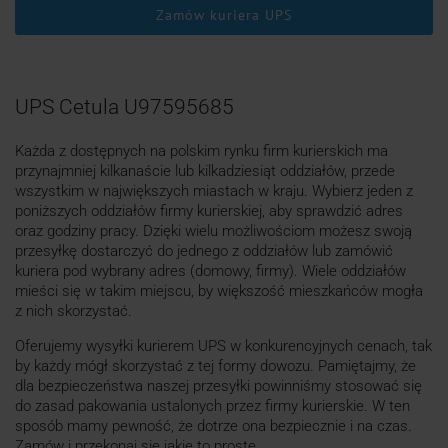
Zamów kuriera UPS
UPS Cetula U97595685
Każda z dostępnych na polskim rynku firm kurierskich ma
przynajmniej kilkanaście lub kilkadziesiąt oddziałów, przede
wszystkim w największych miastach w kraju. Wybierz jeden z
poniższych oddziałów firmy kurierskiej, aby sprawdzić adres
oraz godziny pracy. Dzięki wielu możliwościom możesz swoją
przesyłkę dostarczyć do jednego z oddziałów lub zamówić
kuriera pod wybrany adres (domowy, firmy). Wiele oddziałów
mieści się w takim miejscu, by większość mieszkańców mogła
z nich skorzystać.
Oferujemy wysyłki kurierem UPS w konkurencyjnych cenach, tak
by każdy mógł skorzystać z tej formy dowozu. Pamiętajmy, że
dla bezpieczeństwa naszej przesyłki powinniśmy stosować się
do zasad pakowania ustalonych przez firmy kurierskie. W ten
sposób mamy pewność, że dotrze ona bezpiecznie i na czas.
Zamów i przekonaj się jakie to proste.