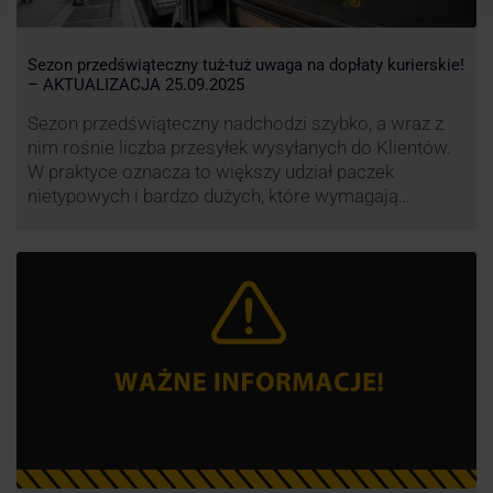
Sezon przedświąteczny tuż-tuż uwaga na dopłaty kurierskie!
– AKTUALIZACJA 25.09.2025
Sezon przedświąteczny nadchodzi szybko, a wraz z
nim rośnie liczba przesyłek wysyłanych do Klientów.
W praktyce oznacza to większy udział paczek
nietypowych i bardzo dużych, które wymagają
specjalnej obsługi. W odpowiedzi na rosnące
obciążenie przewoźnicy wprowadzają dodatkowe
opłaty za takie przesyłki, żeby utrzymać terminowość
i jakość dostaw.