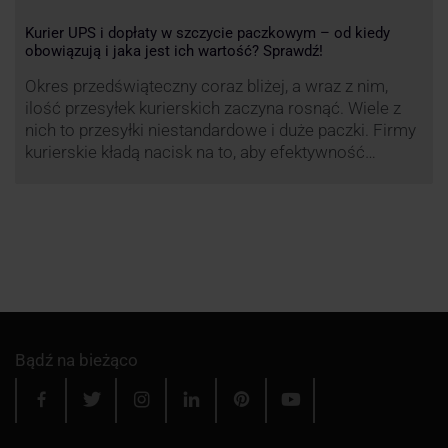
Kurier UPS i dopłaty w szczycie paczkowym – od kiedy
obowiązują i jaka jest ich wartość? Sprawdź!
Okres przedświąteczny coraz bliżej, a wraz z nim,
ilość przesyłek kurierskich zaczyna rosnąć. Wiele z
nich to przesyłki niestandardowe i duże paczki. Firmy
kurierskie kładą nacisk na to, aby efektywność
przewozu była na jak najwyższym poziomie dlatego
przewoźnik UPS, jak co roku decyduje się ograniczyć
wysyłkę tego typu paczek. Dzięki temu, nawet w tym
trudnym …
Bądź na bieżąco