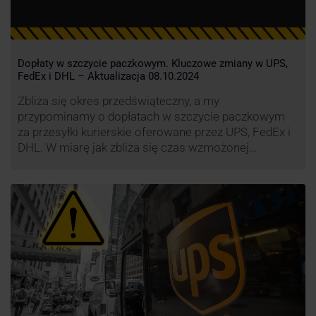
Dopłaty w szczycie paczkowym. Kluczowe zmiany w UPS,
FedEx i DHL – Aktualizacja 08.10.2024
Zbliża się okres przedświąteczny, a my
przypominamy o dopłatach w szczycie paczkowym
za przesyłki kurierskie oferowane przez UPS, FedEx i
DHL. W miarę jak zbliża się czas wzmożonej
aktywności wysyłkowej, firmy kurierskie wprowadziły
dodatkowe opłaty, które mają na celu zwiększenie
efektywności operacyjnej oraz zapewnienie
wysokiego poziomu świadczonych usług. Dodatkowo
przewoźnik UPS wprowadzi nowe opłaty opisane …