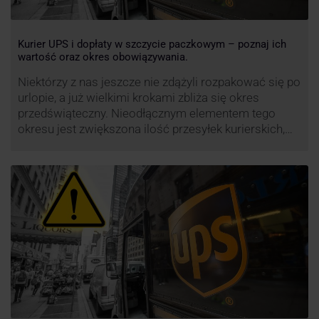
Kurier UPS i dopłaty w szczycie paczkowym – poznaj ich
wartość oraz okres obowiązywania.
Niektórzy z nas jeszcze nie zdążyli rozpakować się po
urlopie, a już wielkimi krokami zbliża się okres
przedświąteczny. Nieodłącznym elementem tego
okresu jest zwiększona ilość przesyłek kurierskich,
wśród których znajdują się przesyłki niestandardowe i
duże paczki. Efektywność przewozu i wysoki poziom
świadczonych usług to główne atuty przewoźnika
UPS, który co roku decyduje się na ograniczenie …