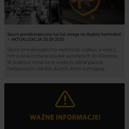
Sezon przedświąteczny tuż-tuż uwaga na dopłaty kurierskie!
– AKTUALIZACJA 25.09.2025
Sezon przedświąteczny nadchodzi szybko, a wraz z
nim rośnie liczba przesyłek wysyłanych do Klientów.
W praktyce oznacza to większy udział paczek
nietypowych i bardzo dużych, które wymagają
specjalnej obsługi. W odpowiedzi na rosnące
obciążenie przewoźnicy wprowadzają dodatkowe
opłaty za takie przesyłki, żeby utrzymać terminowość
i jakość dostaw.