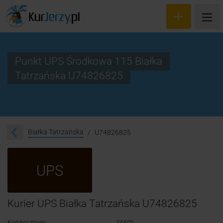
Punkt UPS Środkowa 115 Białka
Tatrzańska U74826825
Wyceń przesyłkę
Zamów kuriera
Śledzenie przesyłki
Białka Tatrzańska
U74826825
Blog
UPS
Cennik
Kontakt
Kurier UPS Białka Tatrzańska U74826825
Kod pocztowy:
34405