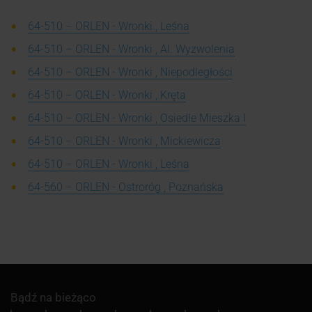
64-510 – ORLEN - Wronki , Leśna
64-510 – ORLEN - Wronki , Al. Wyzwolenia
64-510 – ORLEN - Wronki , Niepodległości
64-510 – ORLEN - Wronki , Kręta
64-510 – ORLEN - Wronki , Osiedle Mieszka I
64-510 – ORLEN - Wronki , Mickiewicza
64-510 – ORLEN - Wronki , Leśna
64-560 – ORLEN - Ostroróg , Poznańska
Bądź na bieżąco