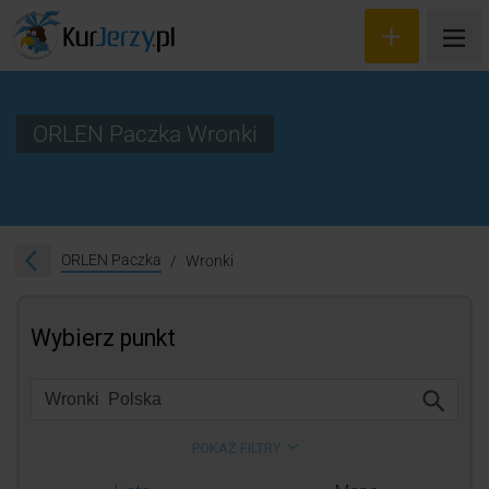
ORLEN Paczka Wronki
Wyceń przesyłkę
Zamów kuriera
ORLEN Paczka
Wronki
Śledzenie przesyłki
Blog
Cennik
Kontakt