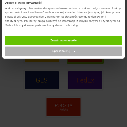
Dbamy o Twoją prywatność
Wykorzystujemy pliki cookie do spersonalizowania treści i reklam, aby oferować funkcje
społecznościowe i analizować ruch w naszej witrynie. Informacje o tym, jak korzystasz
z naszej witryny, udostępniamy partnerom społecznościowym, reklamowym i
analitycznym. Partnerzy mogą połączyć te informacje z innymi danymi otrzymanymi od
InPost
DPD
Ciebie lub uzyskanymi podczas korzystania z ich usług.
Paczkomaty
Zezwól na wszystkie
InPost
ORLEN
Spersonalizuj
Kurier
Paczka
GLS
FedEx
POCZTA
Polska