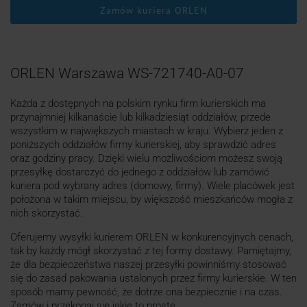
Zamów kuriera ORLEN
ORLEN Warszawa WS-721740-A0-07
Każda z dostępnych na polskim rynku firm kurierskich ma
przynajmniej kilkanaście lub kilkadziesiąt oddziałów, przede
wszystkim w największych miastach w kraju. Wybierz jeden z
poniższych oddziałów firmy kurierskiej, aby sprawdzić adres
oraz godziny pracy. Dzięki wielu możliwościom możesz swoją
przesyłkę dostarczyć do jednego z oddziałów lub zamówić
kuriera pod wybrany adres (domowy, firmy). Wiele placówek jest
położona w takim miejscu, by większość mieszkańców mogła z
nich skorzystać.
Oferujemy wysyłki kurierem ORLEN w konkurencyjnych cenach,
tak by każdy mógł skorzystać z tej formy dostawy. Pamiętajmy,
że dla bezpieczeństwa naszej przesyłki powinniśmy stosować
się do zasad pakowania ustalonych przez firmy kurierskie. W ten
sposób mamy pewność, że dotrze ona bezpiecznie i na czas.
Zamów i przekonaj się jakie to proste.