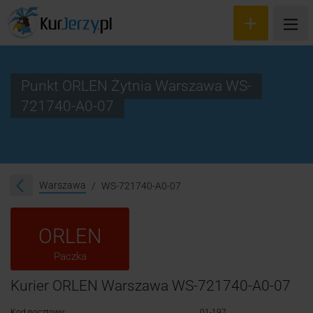
Punkt ORLEN Żytnia Warszawa WS-
721740-A0-07
Wyceń przesyłkę
Zamów kuriera
Śledzenie przesyłki
Warszawa
WS-721740-A0-07
Blog
ORLEN
Cennik
Paczka
Kontakt
Kurier ORLEN Warszawa WS-721740-A0-07
Kod pocztowy:
01-197