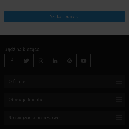
Szukaj punktu
Bądź na bieżąco
O firmie
Kontakt
Obsługa klienta
Blog
Firmy kurierskie
Rozwiązania biznesowe
Dlaczego my?
Reklamacje
Aktualności