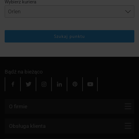
Wybierz kuriera
Szukaj punktu
Bądź na bieżąco
O firmie
Kontakt
Obsługa klienta
Blog