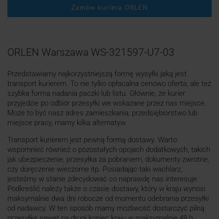
Zamów kuriera ORLEN
ORLEN Warszawa WS-321597-U7-03
Przedstawiamy najkorzystniejszą formę wysyłki jaką jest
transport kurierem. To nie tylko opłacalna cenowo oferta, ale też
szybka forma nadania paczki lub listu. Głównie, że kurier
przyjedzie po odbiór przesyłki we wskazane przez nas miejsce.
Może to być nasz adres zamieszkania, przedsiębiorstwo lub
miejsce pracy, mamy kilka alternatyw.
Transport kurierem jest pewną formą dostawy. Warto
wspomnieć również o pozostałych opcjach dodatkowych, takich
jak ubezpieczenie, przesyłka za pobraniem, dokumenty zwrotne,
czy doręczenie wieczorne itp. Posiadając taki wachlarz,
jesteśmy w stanie zdecydować co naprawdę nas interesuje.
Podkreślić należy także o czasie dostawy, który w kraju wynosi
maksymalnie dwa dni robocze od momentu odebrania przesyłki
od nadawcy. W ten sposób mamy możliwość dostarczyć pilną
przesyłkę nawet na drugi koniec kraju w maksymalnie 48 h.