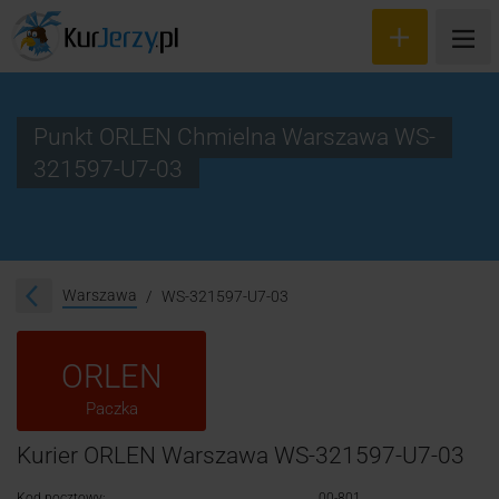
Punkt ORLEN Chmielna Warszawa WS-
321597-U7-03
Wyceń przesyłkę
Zamów kuriera
Śledzenie przesyłki
Warszawa
WS-321597-U7-03
Blog
ORLEN
Cennik
Paczka
Kontakt
Kurier ORLEN Warszawa WS-321597-U7-03
Kod pocztowy:
00-801