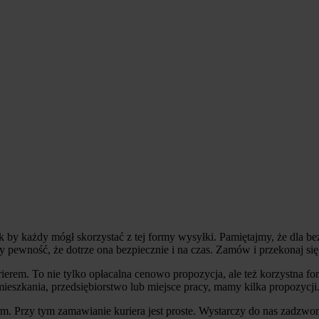
 każdy mógł skorzystać z tej formy wysyłki. Pamiętajmy, że dla bez
ewność, że dotrze ona bezpiecznie i na czas. Zamów i przekonaj się j
ierem. To nie tylko opłacalna cenowo propozycja, ale też korzystna for
ieszkania, przedsiębiorstwo lub miejsce pracy, mamy kilka propozycji
rm. Przy tym zamawianie kuriera jest proste. Wystarczy do nas zadzwon