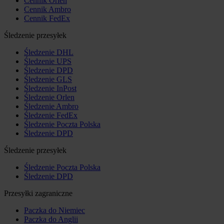
Cennik Orlen
Cennik Ambro
Cennik FedEx
Śledzenie przesyłek
Śledzenie DHL
Śledzenie UPS
Śledzenie DPD
Śledzenie GLS
Śledzenie InPost
Śledzenie Orlen
Śledzenie Ambro
Śledzenie FedEx
Śledzenie Poczta Polska
Śledzenie DPD
Śledzenie przesyłek
Śledzenie Poczta Polska
Śledzenie DPD
Przesyłki zagraniczne
Paczka do Niemiec
Paczka do Anglii