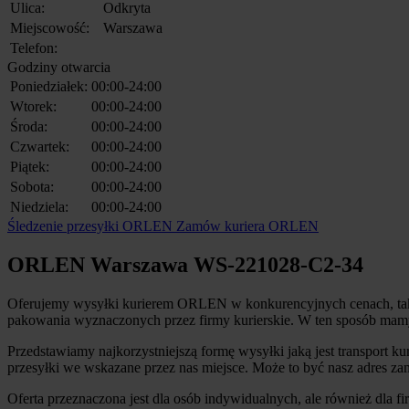
Ulica:
Odkryta
Miejscowość:
Warszawa
Telefon:
Godziny otwarcia
Poniedziałek:
00:00-24:00
Wtorek:
00:00-24:00
Środa:
00:00-24:00
Czwartek:
00:00-24:00
Piątek:
00:00-24:00
Sobota:
00:00-24:00
Niedziela:
00:00-24:00
Śledzenie przesyłki ORLEN
Zamów kuriera ORLEN
ORLEN Warszawa WS-221028-C2-34
Oferujemy wysyłki kurierem ORLEN w konkurencyjnych cenach, tak by
pakowania wyznaczonych przez firmy kurierskie. W ten sposób mamy p
Przedstawiamy najkorzystniejszą formę wysyłki jaką jest transport kur
przesyłki we wskazane przez nas miejsce. Może to być nasz adres zam
Oferta przeznaczona jest dla osób indywidualnych, ale również dla fi