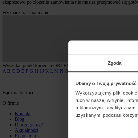
ekspresowo po złożeniu zamówienia nie musisz przejmować się gotów
Wyznacz trase na mapie
Zgoda
Wyszukaj punkt kurierski ORLEN
A
B
C
D
E
F
G
H
I
J
K
L
M
N
O
P
R
S
T
U
W
Y
Z
Dbamy o Twoją prywatność
Bądź na bieżąco
Wykorzystujemy pliki cookie 
ruch w naszej witrynie. Inf
O firmie
reklamowym i analitycznym. 
Kontakt
uzyskanymi podczas korzysta
Blog
Dlaczego my?
Aktualności
Regulamin