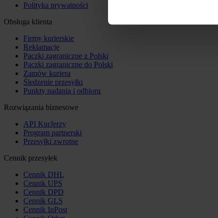
Polityka prywatności
Obsługa klienta
Firmy kurierskie
Reklamacje
Paczki zagraniczne z Polski
Paczki zagraniczne do Polski
Zamów kuriera
Śledzenie przesyłki
Punkty nadania i odbioru
Rozwiązania biznesowe
API KurJerzy
Program partnerski
Przesyłki zwrotne
Cennik przesyłek
Cennik DHL
Cennik UPS
Cennik DPD
Cennik GLS
Cennik InPost