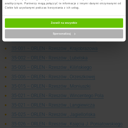
analitycznym. Partnerzy mogą połączyć te informacje z innymi danymi otrzymanymi od
Ciebie lub uzyskanymi podczas korzystania z ich usług.
35-001 – ORLEN - Rzeszów , Romańczuka
35-001 – ORLEN - Rzeszów , Piłsudskiego
Zezwól na wszystkie
35-001 – ORLEN - Rzeszów , Leszka Czarnego
Spersonalizuj
35-001 – ORLEN - Rzeszów , Podkarpacka
35-001 – ORLEN - Rzeszów , Krajobrazowa
35-002 – ORLEN - Rzeszów , Lubelska
35-005 – ORLEN - Rzeszów , Kilińskiego
35-006 – ORLEN - Rzeszów , Orzeszkowej
35-015 – ORLEN - Rzeszów , Moniuszki
35-021 – ORLEN - Rzeszów , Wincentego Pola
35-021 – ORLEN - Rzeszów , Langiewicza
35-025 – ORLEN - Rzeszów , Jagiellońska
35-026 – ORLEN - Rzeszów , Księcia J. Poniatowskiego