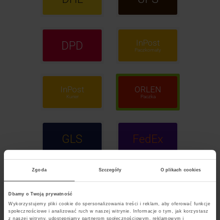
InPost
DPD
Paczkomaty
InPost
ORLEN
Kurier
Paczka
GLS
FedEx
Zgoda
Szczegóły
O plikach cookies
POCZTA
Polska
Dbamy o Twoją prywatność
Wykorzystujemy pliki cookie do spersonalizowania treści i reklam, aby oferować funkcje
społecznościowe i analizować ruch w naszej witrynie. Informacje o tym, jak korzystasz
z naszej witryny, udostępniamy partnerom społecznościowym, reklamowym i