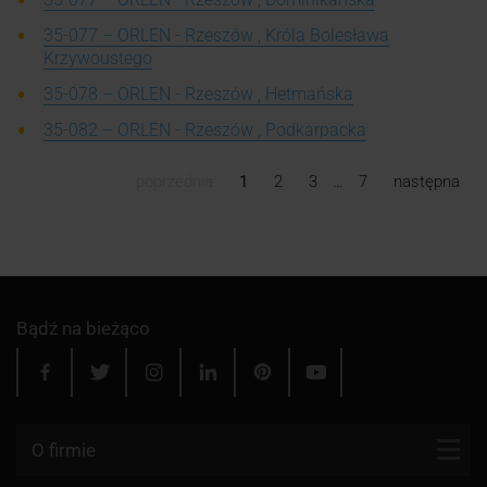
35-077 – ORLEN - Rzeszów , Króla Bolesława
Krzywoustego
35-078 – ORLEN - Rzeszów , Hetmańska
35-082 – ORLEN - Rzeszów , Podkarpacka
poprzednia
1
2
3
…
7
następna
Bądź na bieżąco
O firmie