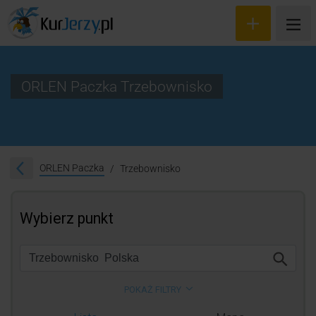
ORLEN Paczka Trzebownisko
Wyceń przesyłkę
Zamów kuriera
ORLEN Paczka
Trzebownisko
Śledzenie przesyłki
Blog
Cennik
Kontakt