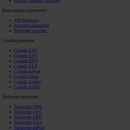
Punkty nadania i odbioru
Rozwiązania biznesowe
API KurJerzy
Program partnerski
Przesyłki zwrotne
Cennik przesyłek
Cennik DHL
Cennik UPS
Cennik DPD
Cennik GLS
Cennik InPost
Cennik Orlen
Cennik Ambro
Cennik FedEx
Śledzenie przesyłek
Śledzenie DHL
Śledzenie UPS
Śledzenie DPD
Śledzenie GLS
Śledzenie InPost