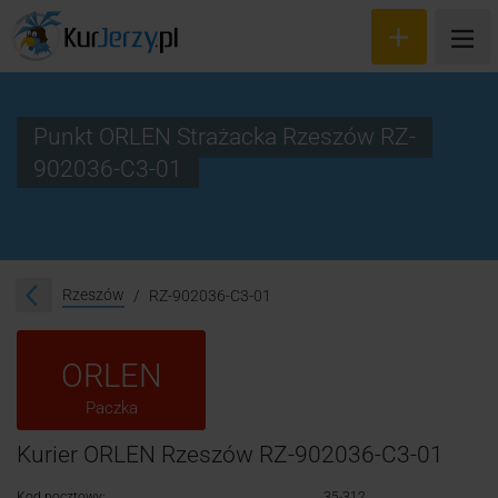
Punkt ORLEN Strażacka Rzeszów RZ-
902036-C3-01
Wyceń przesyłkę
Zamów kuriera
Śledzenie przesyłki
Rzeszów
RZ-902036-C3-01
Blog
ORLEN
Cennik
Paczka
Kontakt
Kurier ORLEN Rzeszów RZ-902036-C3-01
Kod pocztowy:
35-312