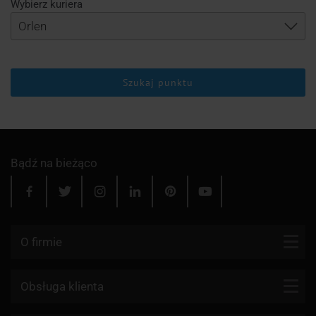
Wybierz kuriera
Szukaj punktu
Bądź na bieżąco
O firmie
Kontakt
Obsługa klienta
Blog