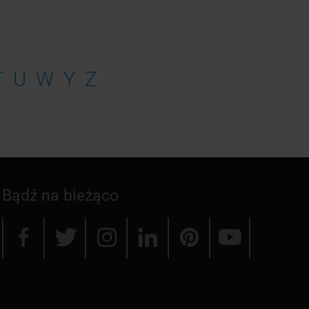
T
U
W
Y
Z
Bądź na bieżąco