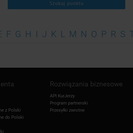
Szukaj punktu
E
F
G
H
I
J
K
L
M
N
O
P
R
S
ienta
Rozwiązania biznesowe
API KurJerzy
Program partnerski
ne z Polski
Przesyłki zwrotne
ne do Polski
ki