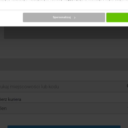
Spersonalizuj
erz kuriera