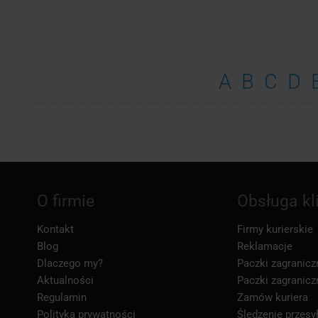
A
B
C
D
O firmie
Obsługa kl
Kontakt
Firmy kurierskie
Blog
Reklamacje
Dlaczego my?
Paczki zagranicz
Aktualności
Paczki zagranicz
Regulamin
Zamów kuriera
Polityka prywatności
Śledzenie przesył