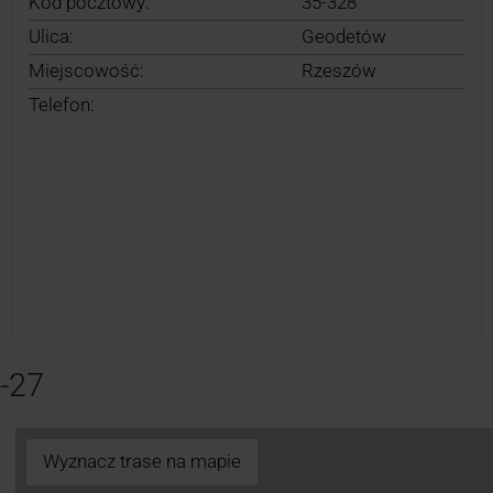
Kod pocztowy:
35-328
Ulica:
Geodetów
Miejscowość:
Rzeszów
Telefon:
-27
Wyznacz trase na mapie