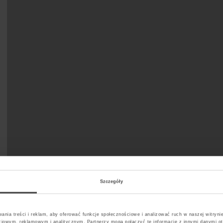
Szczegóły
ania treści i reklam, aby oferować funkcje społecznościowe i analizować ruch w naszej witrynie
ciowym, reklamowym i analitycznym. Partnerzy mogą połączyć te informacje z innymi danymi o