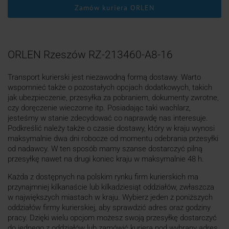
Zamów kuriera ORLEN
ORLEN Rzeszów RZ-213460-A8-16
Transport kurierski jest niezawodną formą dostawy. Warto
wspomnieć także o pozostałych opcjach dodatkowych, takich
jak ubezpieczenie, przesyłka za pobraniem, dokumenty zwrotne,
czy doręczenie wieczorne itp. Posiadając taki wachlarz,
jesteśmy w stanie zdecydować co naprawdę nas interesuje.
Podkreślić należy także o czasie dostawy, który w kraju wynosi
maksymalnie dwa dni robocze od momentu odebrania przesyłki
od nadawcy. W ten sposób mamy szanse dostarczyć pilną
przesyłkę nawet na drugi koniec kraju w maksymalnie 48 h.
Każda z dostępnych na polskim rynku firm kurierskich ma
przynajmniej kilkanaście lub kilkadziesiąt oddziałów, zwłaszcza
w największych miastach w kraju. Wybierz jeden z poniższych
oddziałów firmy kurierskiej, aby sprawdzić adres oraz godziny
pracy. Dzięki wielu opcjom możesz swoją przesyłkę dostarczyć
do jednego z oddziałów lub zamówić kuriera pod wybrany adres