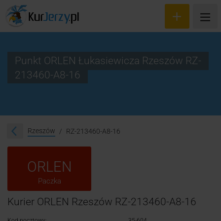
Punkt ORLEN Łukasiewicza Rzeszów RZ-
213460-A8-16
Wyceń przesyłkę
Zamów kuriera
Śledzenie przesyłki
Rzeszów
RZ-213460-A8-16
Blog
ORLEN
Cennik
Paczka
Kontakt
Kurier ORLEN Rzeszów RZ-213460-A8-16
Kod pocztowy:
35-604