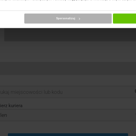
Spersonalizuj
erz kuriera