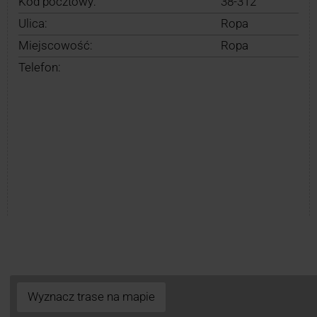
Kod pocztowy:
38-312
Ulica:
Ropa
Miejscowość:
Ropa
Telefon:
Wyznacz trase na mapie