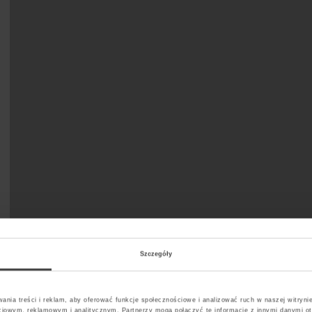
Szczegóły
ania treści i reklam, aby oferować funkcje społecznościowe i analizować ruch w naszej witrynie
ciowym, reklamowym i analitycznym. Partnerzy mogą połączyć te informacje z innymi danymi o