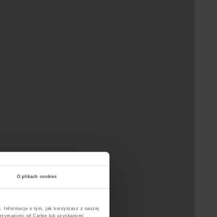
O plikach cookies
. Informacje o tym, jak korzystasz z naszej
trzymanymi od Ciebie lub uzyskanymi