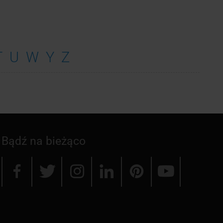
T
U
W
Y
Z
Bądź na bieżąco