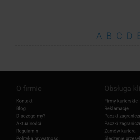
A
B
C
D
O firmie
Obsługa kl
Kontakt
Firmy kurierskie
Blog
Reklamacje
Dlaczego my?
Paczki zagranicz
Aktualności
Paczki zagranicz
Regulamin
Zamów kuriera
Polityka prywatności
Śledzenie przesył