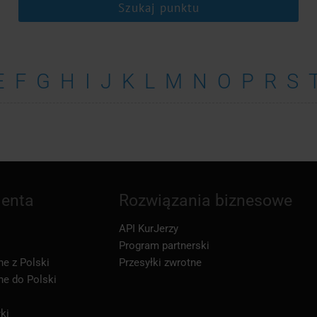
Szukaj punktu
E
F
G
H
I
J
K
L
M
N
O
P
R
S
ienta
Rozwiązania biznesowe
API KurJerzy
Program partnerski
ne z Polski
Przesyłki zwrotne
ne do Polski
ki