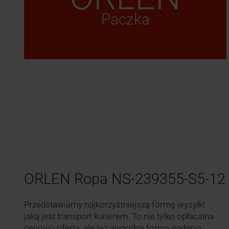
Paczka
ORLEN Ropa NS-239355-S5-12
Przedstawiamy najkorzystniejszą formę wysyłki
jaką jest transport kurierem. To nie tylko opłacalna
cenowo oferta, ale też wygodna forma nadania