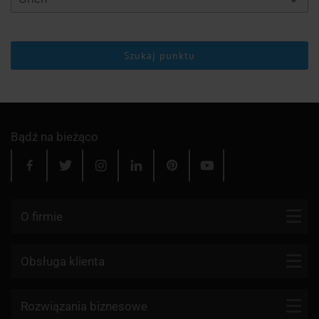
Szukaj punktu
Bądź na bieżąco
O firmie
Kontakt
Obsługa klienta
Blog
Firmy kurierskie
Rozwiązania biznesowe
Dlaczego my?