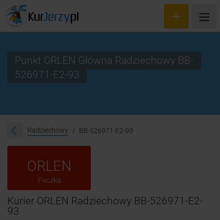
Punkt ORLEN Główna Radziechowy BB-
526971-E2-93
Wyceń przesyłkę
Zamów kuriera
Śledzenie przesyłki
Radziechowy
BB-526971-E2-93
Blog
ORLEN
Cennik
Paczka
Kontakt
Kurier ORLEN Radziechowy BB-526971-E2-
93