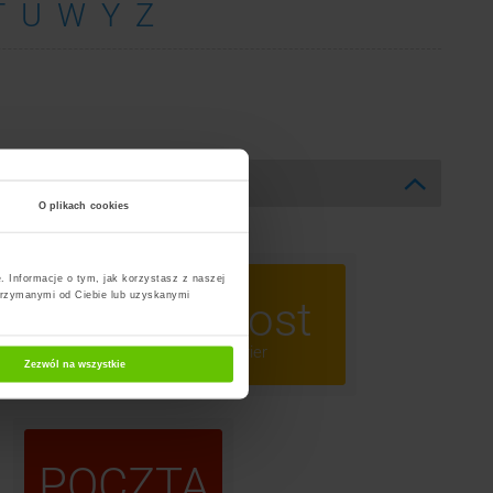
T
U
W
Y
Z
O plikach cookies
. Informacje o tym, jak korzystasz z naszej
trzymanymi od Ciebie lub uzyskanymi
ost
InPost
omaty
Kurier
Zezwól na wszystkie
POCZTA