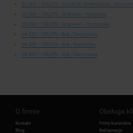
62-065 – ORLEN - Grodzisk Wielkopolski , Nowot
62-066 – ORLEN - Granowo , Kolejowa
62-066 – ORLEN - Granowo , Poznańska
64-320 – ORLEN - Buk , Dworcowa
64-320 – ORLEN - Buk , Rzeźnicka
64-320 – ORLEN - Buk , Dworcowa
O firmie
Obsługa kl
Kontakt
Firmy kurierskie
Blog
Reklamacje