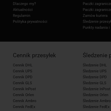
Dlaczego my?
Paczki zagranicz
Aktualności
Paczki zagranicz
Regulamin
Zamów kuriera
Polityka prywatności
Śledzenie przesył
Punkty nadania i
Cennik przesyłek
Śledzenie 
Cennik DHL
Śledzenie DHL
Cennik UPS
Śledzenie UPS
Cennik DPD
Śledzenie DPD
Cennik GLS
Śledzenie GLS
Cennik InPost
Śledzenie InPost
Cennik Orlen
Śledzenie Orlen
Cennik Ambro
Śledzenie Ambro
Cennik FedEx
Śledzenie FedEx