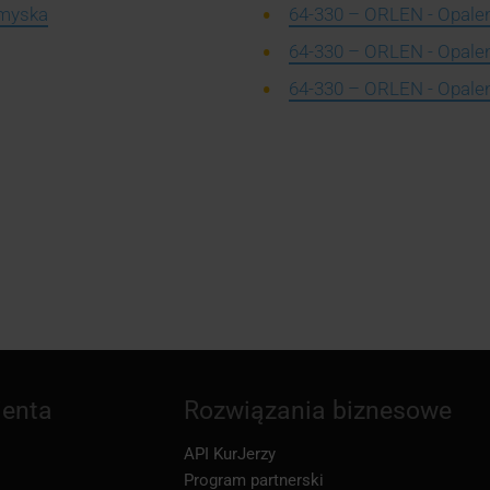
omyska
64-330 – ORLEN - Opalen
64-330 – ORLEN - Opalen
64-330 – ORLEN - Opalen
ienta
Rozwiązania biznesowe
API KurJerzy
Program partnerski