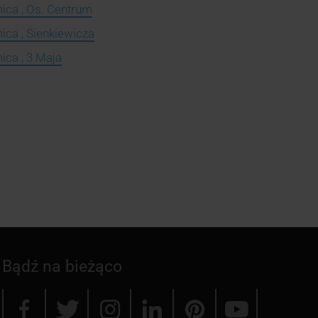
ica , Os. Centrum
ica , Sienkiewicza
ica , 3 Maja
Bądź na bieżąco