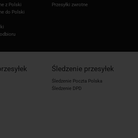
ne z Polski
Przesyłki zwrotne
ne do Polski
ki
 odbioru
przesyłek
Śledzenie przesyłek
Śledzenie Poczta Polska
Śledzenie DPD