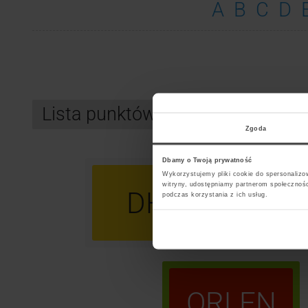
A
B
C
D
Lista punktów kurierskich ORLE
Zgoda
Dbamy o Twoją prywatność
Wykorzystujemy pliki cookie do spersonalizow
witryny, udostępniamy partnerom społecznoś
DHL
U
podczas korzystania z ich usług.
ORLEN