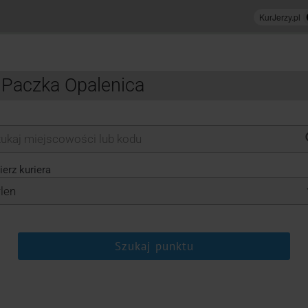
 Paczka Opalenica
erz kuriera
Szukaj punktu