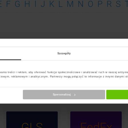
E
F
G
H
I
J
K
L
M
N
O
P
R
S
N Paczka Opalenica
Szczegóły
ania treści i reklam, aby oferować funkcje społecznościowe i analizować ruch w naszej witrynie
ciowym, reklamowym i analitycznym. Partnerzy mogą połączyć te informacje z innymi danymi o
InP
PS
DPD
Paczk
Spersonalizuj
GLS
FedEx