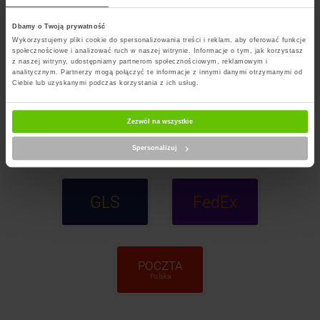
Dbamy o Twoją prywatność
Wykorzystujemy pliki cookie do spersonalizowania treści i reklam, aby oferować funkcje
społecznościowe i analizować ruch w naszej witrynie. Informacje o tym, jak korzystasz
InPost
DPD
z naszej witryny, udostępniamy partnerom społecznościowym, reklamowym i
Paczkomaty
analitycznym. Partnerzy mogą połączyć te informacje z innymi danymi otrzymanymi od
Ciebie lub uzyskanymi podczas korzystania z ich usług.
Zezwól na wszystkie
InPost
ORLEN
Kurier
Paczka
Spersonalizuj
GLS
FedEx
POCZTA
Polska