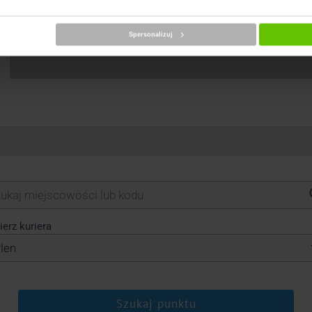
Spersonalizuj
erz kuriera
Szukaj punktu