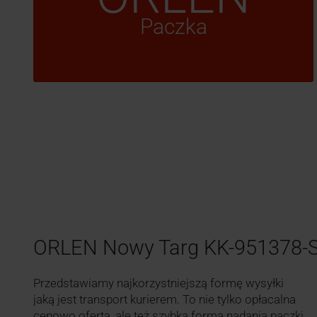
Paczka
ORLEN Nowy Targ KK-951378-
Przedstawiamy najkorzystniejszą formę wysyłki
jaką jest transport kurierem. To nie tylko opłacalna
cenowo oferta, ale też szybka forma nadania paczki