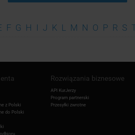
E
F
G
H
I
J
K
L
M
N
O
P
R
S
ienta
Rozwiązania biznesowe
API KurJerzy
Program partnerski
ne z Polski
Przesyłki zwrotne
ne do Polski
ki
 odbioru