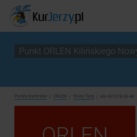
Punkt ORLEN Kilińskiego Now
Punkty kurierskie
ORLEN
Nowy Targ
KK-951378-S6-98
ORLEN