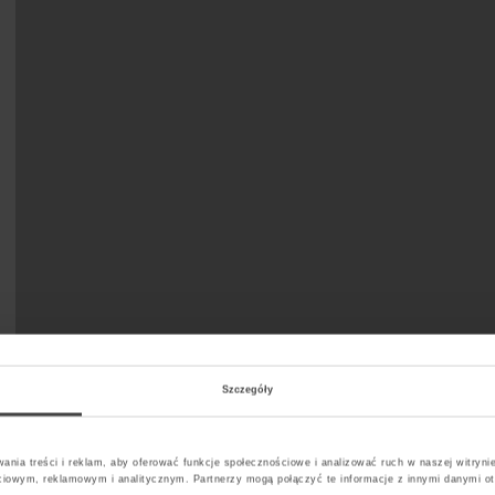
Szczegóły
ania treści i reklam, aby oferować funkcje społecznościowe i analizować ruch w naszej witrynie
ciowym, reklamowym i analitycznym. Partnerzy mogą połączyć te informacje z innymi danymi o