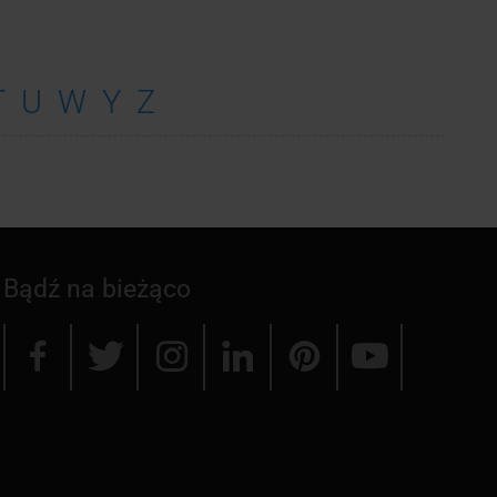
T
U
W
Y
Z
Bądź na bieżąco