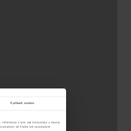
O plikach cookies
. Informacje o tym, jak korzystasz z naszej
trzymanymi od Ciebie lub uzyskanymi