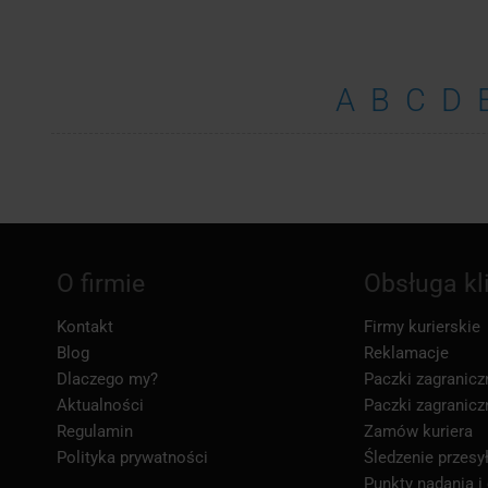
A
B
C
D
O firmie
Obsługa kl
Kontakt
Firmy kurierskie
Blog
Reklamacje
Dlaczego my?
Paczki zagranicz
Aktualności
Paczki zagranicz
Regulamin
Zamów kuriera
Polityka prywatności
Śledzenie przesył
Punkty nadania i