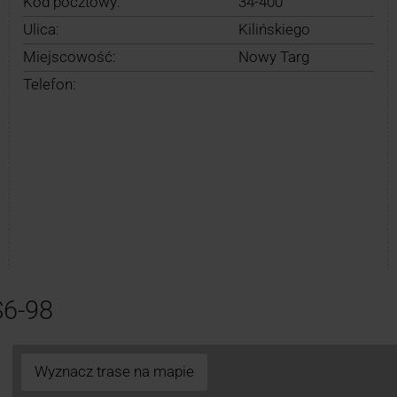
Kod pocztowy:
34-400
Ulica:
Kilińskiego
Miejscowość:
Nowy Targ
Telefon:
S6-98
Wyznacz trase na mapie