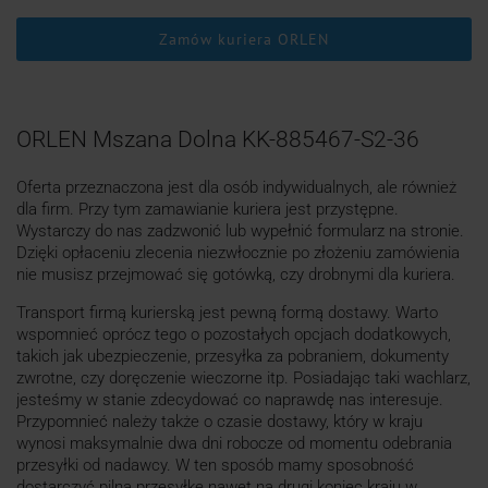
Zamów kuriera ORLEN
ORLEN Mszana Dolna KK-885467-S2-36
Oferta przeznaczona jest dla osób indywidualnych, ale również
dla firm. Przy tym zamawianie kuriera jest przystępne.
Wystarczy do nas zadzwonić lub wypełnić formularz na stronie.
Dzięki opłaceniu zlecenia niezwłocznie po złożeniu zamówienia
nie musisz przejmować się gotówką, czy drobnymi dla kuriera.
Transport firmą kurierską jest pewną formą dostawy. Warto
wspomnieć oprócz tego o pozostałych opcjach dodatkowych,
takich jak ubezpieczenie, przesyłka za pobraniem, dokumenty
zwrotne, czy doręczenie wieczorne itp. Posiadając taki wachlarz,
jesteśmy w stanie zdecydować co naprawdę nas interesuje.
Przypomnieć należy także o czasie dostawy, który w kraju
wynosi maksymalnie dwa dni robocze od momentu odebrania
przesyłki od nadawcy. W ten sposób mamy sposobność
dostarczyć pilną przesyłkę nawet na drugi koniec kraju w