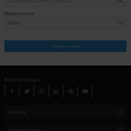
Wybierz kuriera
Szukaj punktu
Bądź na bieżąco
O firmie
Kontakt
Obsługa klienta