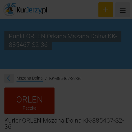
Punkt ORLEN Orkana Mszana Dolna KK-
885467-S2-36
Wyceń przesyłkę
Zamów kuriera
Śledzenie przesyłki
Mszana Dolna
KK-885467-S2-36
Blog
ORLEN
Cennik
Paczka
Kontakt
Kurier ORLEN Mszana Dolna KK-885467-S2-
36