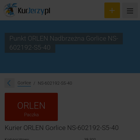
Punkt ORLEN Nadbrzeżna Gorlice NS-
602192-S5-40
Wyceń przesyłkę
Zamów kuriera
Śledzenie przesyłki
Gorlice
NS-602192-S5-40
Blog
ORLEN
Cennik
Paczka
Kontakt
Kurier ORLEN Gorlice NS-602192-S5-40
Kod pocztowy:
38-300