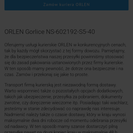
Zamów kuriera ORLEN
ORLEN Gorlice NS-602192-S5-40
Oferujemy usługi kurierskie ORLEN w konkurencyjnych cenach,
tak by każdy mógł skorzystać z tej formy dowozu. Pamiętajmy,
że dla bezpieczeństwa naszej przesyłki powinniśmy stosować
się do zasad pakowania ustanowionych przez firmy kurierskie.
W ten sposób mamy pewność, że dotrze ona bezpiecznie i na
czas. Zamów i przekonaj się jakie to proste.
Transport firmą kurierską jest niezawodną formą dostawy.
Warto wspomnieć także o pozostałych opcjach dodatkowych,
takich jak ubezpieczenie, przesyłka za pobraniem, dokumenty
zwrotne, czy doręczenie wieczorne itp. Posiadając taki wachlarz,
jesteśmy w stanie zdecydować co naprawdę nas interesuje.
Nadmienić należy także o czasie dostawy, który w kraju wynosi
maksymalnie dwa dni robocze od momentu odebrania przesyłki
od nadawcy. W ten sposób mamy szanse dostarczyć pilną
przesyłkę nawet na drugi koniec kraju w maksymalnie 48 h.