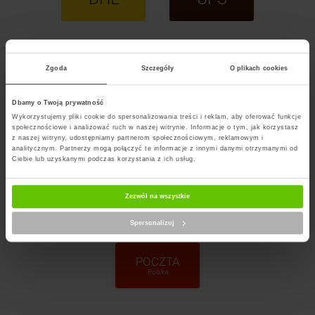
InPost
DPD
Zgoda
Szczegóły
O plikach cookies
Paczkomaty
Dbamy o Twoją prywatność
Wykorzystujemy pliki cookie do spersonalizowania treści i reklam, aby oferować funkcje
InPost
ORLEN
społecznościowe i analizować ruch w naszej witrynie. Informacje o tym, jak korzystasz
Kurier
Paczka
z naszej witryny, udostępniamy partnerom społecznościowym, reklamowym i
analitycznym. Partnerzy mogą połączyć te informacje z innymi danymi otrzymanymi od
Ciebie lub uzyskanymi podczas korzystania z ich usług.
GLS
FedEx
Zezwól na wszystkie
Spersonalizuj
POCZTA
Polska