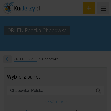
ORLEN Paczka Chabowka
Wyceń przesyłkę
Zamów kuriera
ORLEN Paczka
Chabowka
Śledzenie przesyłki
Blog
Cennik
Kontakt