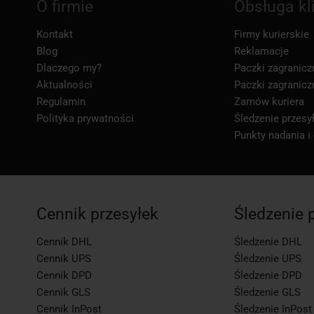
O firmie
Obsługa kl
Kontakt
Firmy kurierskie
Blog
Reklamacje
Dlaczego my?
Paczki zagranicz
Aktualności
Paczki zagranicz
Regulamin
Zamów kuriera
Polityka prywatności
Śledzenie przesył
Punkty nadania i
Cennik przesyłek
Śledzenie 
Cennik DHL
Śledzenie DHL
Cennik UPS
Śledzenie UPS
Cennik DPD
Śledzenie DPD
Cennik GLS
Śledzenie GLS
Cennik InPost
Śledzenie InPost