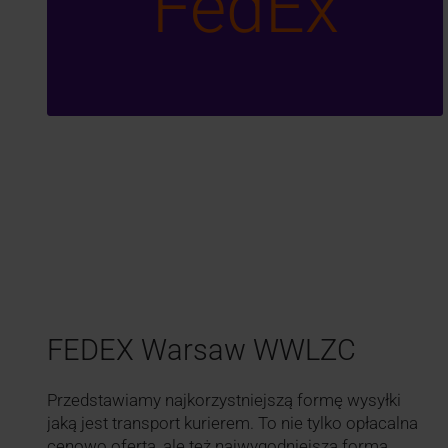
FedEx
FEDEX Warsaw WWLZC
Przedstawiamy najkorzystniejszą formę wysyłki
jaką jest transport kurierem. To nie tylko opłacalna
cenowo oferta, ale też najwygodniejsza forma