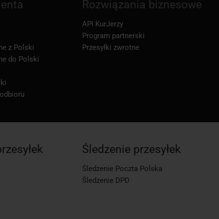
ienta
Rozwiązania biznesowe
API KurJerzy
Program partnerski
ne z Polski
Przesyłki zwrotne
ne do Polski
ki
 odbioru
przesyłek
Śledzenie przesyłek
Śledzenie Poczta Polska
Śledzenie DPD