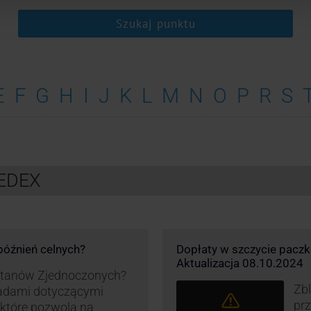
Szukaj punktu
E
F
G
H
I
J
K
L
M
N
O
P
R
S
FEDEX
opóźnień celnych?
Dopłaty w szczycie pacz
Aktualizacja 08.10.2024
 Stanów Zjednoczonych?
Zbl
asadami dotyczącymi
pr
, które pozwolą na