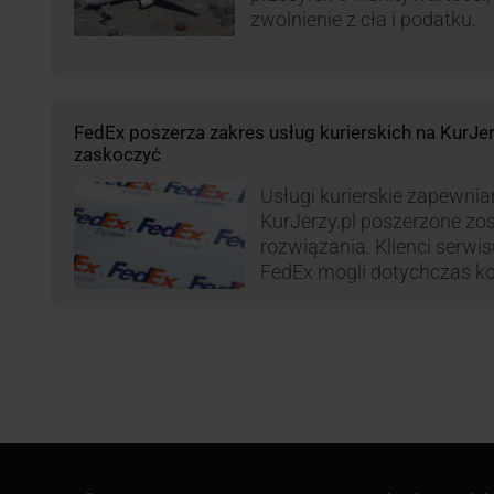
zwolnienie z cła i podatku.
FedEx poszerza zakres usług kurierskich na KurJe
zaskoczyć
Usługi kurierskie zapewnia
KurJerzy.pl poszerzone zo
rozwiązania. Klienci serwi
FedEx mogli dotychczas ko
przesyłek eksportowych – 
państw świata. Od wiosny 
będą zdecydowanie szersze
zapewnia również przesyłk