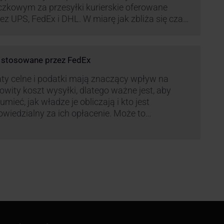
czkowym za przesyłki kurierskie oferowane
ez UPS, FedEx i DHL. W miarę jak zbliża się czas
możonej aktywności wysyłkowej, firmy
ierskie wprowadziły dodatkowe opłaty, które
ą na celu zwiększenie efektywności operacyjnej
e stosowane przez FedEx
az zapewnienie wysokiego poziomu
iadczonych usług. Dodatkowo przewoźnik UPS
ty celne i podatki mają znaczący wpływ na
rowadzi nowe opłaty opisane …
owity koszt wysyłki, dlatego ważne jest, aby
umieć, jak władze je obliczają i kto jest
wiedzialny za ich opłacenie. Może to
zczędzić Tobie oraz Twojemu odbiorcy wiele
ego czasu i wysiłku.