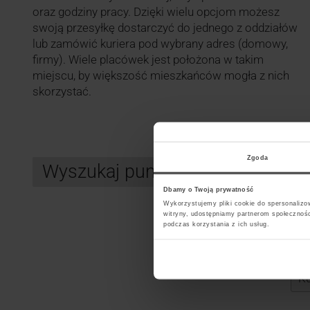
oraz godziny pracy. Dzięki wielu opcjom możesz
swoją przesyłkę dostarczyć do jednego z oddziałów
lub zamówić kuriera pod wybrany adres (domowy,
firmy). Wiele placówek jest położona w takim
miejscu, by większość mieszkańców mogła z nich
skorzystać.
Zgoda
Wyszukaj punkt kurierski FEDEX
Dbamy o Twoją prywatność
Wykorzystujemy pliki cookie do spersonalizow
witryny, udostępniamy partnerom społecznoś
podczas korzystania z ich usług.
Search
Wybi