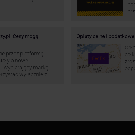
pa
prz
wz
kur
maj
rzy.pl. Ceny mogą
Opłaty celne i podatkow
or
św
Opła
wp
ne przez platformę
całk
stały o nowe
zroz
su wybierający markę
odpo
rzystać wyłącznie z
zaos
z Polski do wszystkich
cenn
2022 r. Możliwości te
. FedEx na KurJerzy.pl
i importowe.