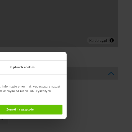
O plikach cookies
. Informacje o tym, jak korzystasz z naszej
trzymanymi od Ciebie lub uzyskanymi
Zezwól na wszystkie