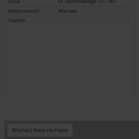
Ulica:
Ul. Słomińskiego 19 / 501
Miejscowość:
Warsaw
Telefon:
Wyznacz trase na mapie