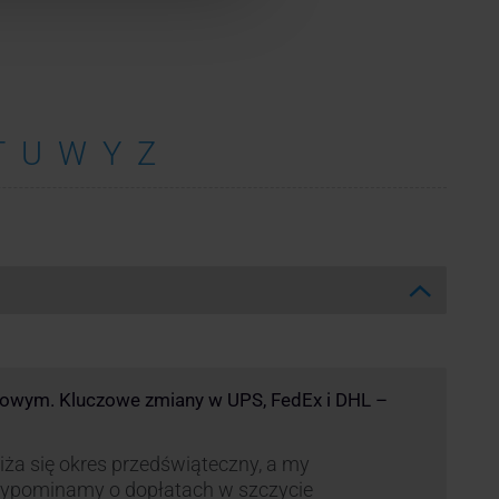
T
U
W
Y
Z
kowym. Kluczowe zmiany w UPS, FedEx i DHL –
iża się okres przedświąteczny, a my
zypominamy o dopłatach w szczycie