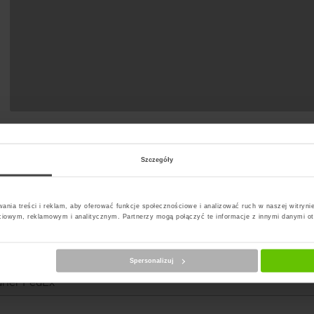
Szczegóły
ania treści i reklam, aby oferować funkcje społecznościowe i analizować ruch w naszej witrynie
ciowym, reklamowym i analitycznym. Partnerzy mogą połączyć te informacje z innymi danymi o
erz kuriera
Spersonalizuj