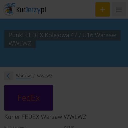
Punkt FEDEX Kolejowa 47 / U16 Warsaw
WWLWZ
Wyceń przesyłkę
Zamów kuriera
Śledzenie przesyłki
Warsaw
WWLWZ
Blog
FedEx
Cennik
Kontakt
Kurier FEDEX Warsaw WWLWZ
Kod pocztowy:
01210