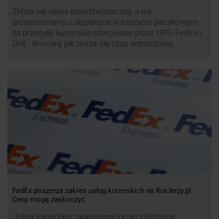
Zbliża się okres przedświąteczny, a my
przypominamy o dopłatach w szczycie paczkowym
za przesyłki kurierskie oferowane przez UPS, FedEx i
DHL. W miarę jak zbliża się czas wzmożonej
aktywności wysyłkowej, firmy kurierskie wprowadziły
dodatkowe opłaty, które mają na celu zwiększenie
efektywności operacyjnej oraz zapewnienie
wysokiego poziomu świadczonych usług. Dodatkowo
przewoźnik UPS wprowadzi nowe opłaty opisane …
FedEx poszerza zakres usług kurierskich na KurJerzy.pl.
Ceny mogą zaskoczyć
Usługi kurierskie zapewniane przez platformę