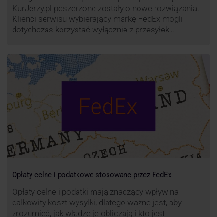
KurJerzy.pl poszerzone zostały o nowe rozwiązania.
Klienci serwisu wybierający markę FedEx mogli
dotychczas korzystać wyłącznie z przesyłek
eksportowych – z Polski do wszystkich państw
świata. Od wiosny 2022 r. Możliwości te będą
zdecydowanie szersze. FedEx na KurJerzy.pl
zapewnia również przesyłki importowe.
Opłaty celne i podatkowe stosowane przez FedEx
Opłaty celne i podatki mają znaczący wpływ na
całkowity koszt wysyłki, dlatego ważne jest, aby
zrozumieć, jak władze je obliczają i kto jest