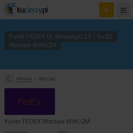
Punkt FEDEX Ul. Nowolipki 25 / 5u-20
Warsaw WWLQM
Wyceń przesyłkę
Zamów kuriera
Śledzenie przesyłki
Warsaw
WWLQM
Blog
FedEx
Cennik
Kontakt
Kurier FEDEX Warsaw WWLQM
Kod pocztowy:
01010