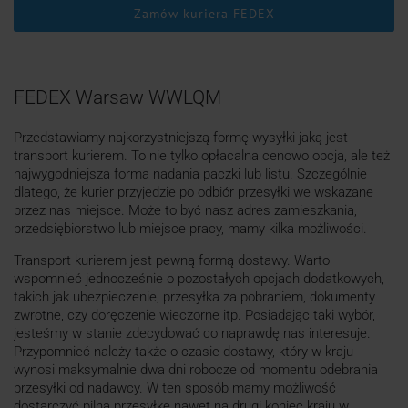
Zamów kuriera FEDEX
FEDEX Warsaw WWLQM
Przedstawiamy najkorzystniejszą formę wysyłki jaką jest
transport kurierem. To nie tylko opłacalna cenowo opcja, ale też
najwygodniejsza forma nadania paczki lub listu. Szczególnie
dlatego, że kurier przyjedzie po odbiór przesyłki we wskazane
przez nas miejsce. Może to być nasz adres zamieszkania,
przedsiębiorstwo lub miejsce pracy, mamy kilka możliwości.
Transport kurierem jest pewną formą dostawy. Warto
wspomnieć jednocześnie o pozostałych opcjach dodatkowych,
takich jak ubezpieczenie, przesyłka za pobraniem, dokumenty
zwrotne, czy doręczenie wieczorne itp. Posiadając taki wybór,
jesteśmy w stanie zdecydować co naprawdę nas interesuje.
Przypomnieć należy także o czasie dostawy, który w kraju
wynosi maksymalnie dwa dni robocze od momentu odebrania
przesyłki od nadawcy. W ten sposób mamy możliwość
dostarczyć pilną przesyłkę nawet na drugi koniec kraju w