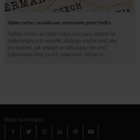
Opłaty celne i podatkowe stosowane przez FedEx
Opłaty celne i podatki mają znaczący wpływ na
całkowity koszt wysyłki, dlatego ważne jest, aby
zrozumieć, jak władze je obliczają i kto jest
odpowiedzialny za ich opłacenie. Może to
zaoszczędzić Tobie oraz Twojemu odbiorcy wiele
cennego czasu i wysiłku.
Bądź na bieżąco