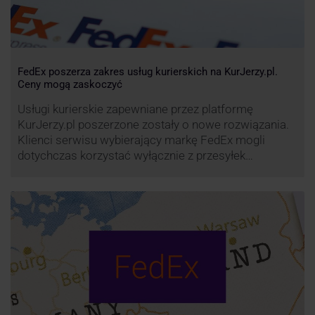
FedEx poszerza zakres usług kurierskich na KurJerzy.pl.
Ceny mogą zaskoczyć
Usługi kurierskie zapewniane przez platformę
KurJerzy.pl poszerzone zostały o nowe rozwiązania.
Klienci serwisu wybierający markę FedEx mogli
dotychczas korzystać wyłącznie z przesyłek
eksportowych – z Polski do wszystkich państw
świata. Od wiosny 2022 r. Możliwości te będą
zdecydowanie szersze. FedEx na KurJerzy.pl
zapewnia również przesyłki importowe.