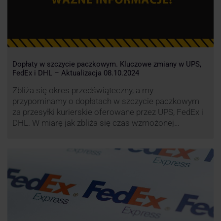
Dopłaty w szczycie paczkowym. Kluczowe zmiany w UPS,
FedEx i DHL – Aktualizacja 08.10.2024
Zbliża się okres przedświąteczny, a my
przypominamy o dopłatach w szczycie paczkowym
za przesyłki kurierskie oferowane przez UPS, FedEx i
DHL. W miarę jak zbliża się czas wzmożonej
aktywności wysyłkowej, firmy kurierskie wprowadziły
dodatkowe opłaty, które mają na celu zwiększenie
efektywności operacyjnej oraz zapewnienie
wysokiego poziomu świadczonych usług. Dodatkowo
przewoźnik UPS wprowadzi nowe opłaty opisane …