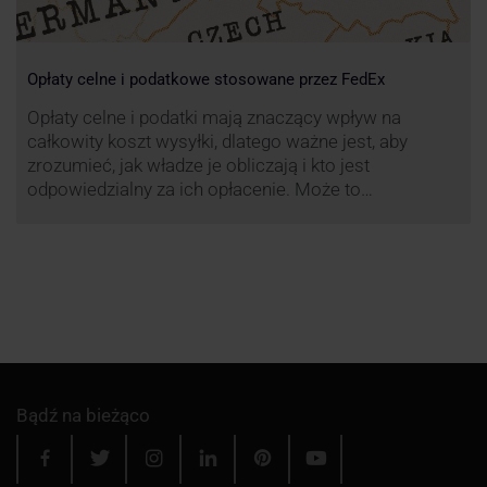
Opłaty celne i podatkowe stosowane przez FedEx
Opłaty celne i podatki mają znaczący wpływ na
całkowity koszt wysyłki, dlatego ważne jest, aby
zrozumieć, jak władze je obliczają i kto jest
odpowiedzialny za ich opłacenie. Może to
zaoszczędzić Tobie oraz Twojemu odbiorcy wiele
cennego czasu i wysiłku.
Bądź na bieżąco