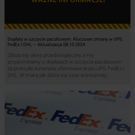
Dopłaty w szczycie paczkowym. Kluczowe zmiany w UPS,
FedEx i DHL – Aktualizacja 08.10.2024
Zbliża się okres przedświąteczny, a my
przypominamy o dopłatach w szczycie paczkowym
za przesyłki kurierskie oferowane przez UPS, FedEx i
DHL. W miarę jak zbliża się czas wzmożonej
aktywności wysyłkowej, firmy kurierskie wprowadziły
dodatkowe opłaty, które mają na celu zwiększenie
efektywności operacyjnej oraz zapewnienie
wysokiego poziomu świadczonych usług. Dodatkowo
przewoźnik UPS wprowadzi nowe opłaty opisane …