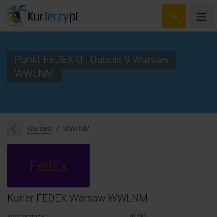
Punkt FEDEX Ul. Dubois 9 Warsaw
WWLNM
Wyceń przesyłkę
Zamów kuriera
Śledzenie przesyłki
Warsaw
WWLNM
Blog
FedEx
Cennik
Kontakt
Kurier FEDEX Warsaw WWLNM
Kod pocztowy:
00182