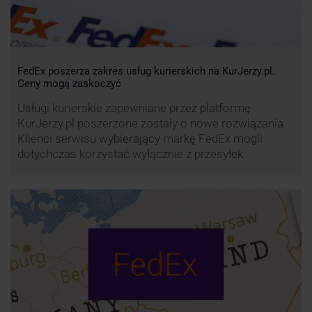
FedEx poszerza zakres usług kurierskich na KurJerzy.pl.
Ceny mogą zaskoczyć
Usługi kurierskie zapewniane przez platformę
KurJerzy.pl poszerzone zostały o nowe rozwiązania.
Klienci serwisu wybierający markę FedEx mogli
dotychczas korzystać wyłącznie z przesyłek
eksportowych – z Polski do wszystkich państw
świata. Od wiosny 2022 r. Możliwości te będą
zdecydowanie szersze. FedEx na KurJerzy.pl
zapewnia również przesyłki importowe.