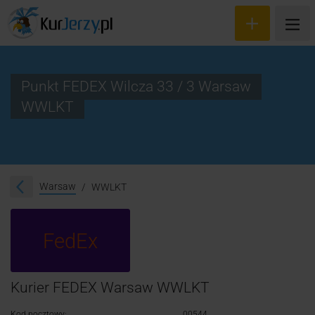
Punkt FEDEX Wilcza 33 / 3 Warsaw
WWLKT
Wyceń przesyłkę
Zamów kuriera
Śledzenie przesyłki
Warsaw
WWLKT
Blog
FedEx
Cennik
Kontakt
Kurier FEDEX Warsaw WWLKT
Kod pocztowy:
00544