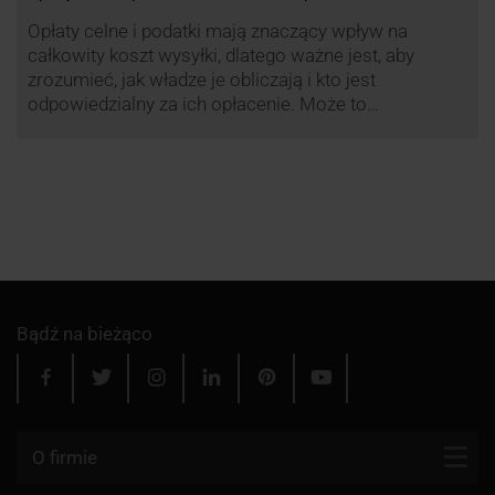
Opłaty celne i podatki mają znaczący wpływ na
całkowity koszt wysyłki, dlatego ważne jest, aby
zrozumieć, jak władze je obliczają i kto jest
odpowiedzialny za ich opłacenie. Może to
zaoszczędzić Tobie oraz Twojemu odbiorcy wiele
cennego czasu i wysiłku.
Bądź na bieżąco
O firmie