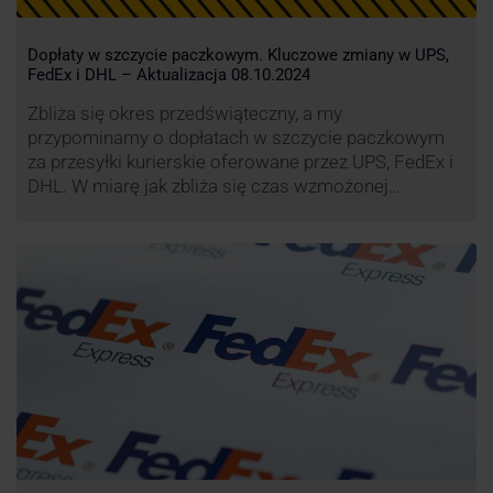
Dopłaty w szczycie paczkowym. Kluczowe zmiany w UPS,
FedEx i DHL – Aktualizacja 08.10.2024
Zbliża się okres przedświąteczny, a my
przypominamy o dopłatach w szczycie paczkowym
za przesyłki kurierskie oferowane przez UPS, FedEx i
DHL. W miarę jak zbliża się czas wzmożonej
aktywności wysyłkowej, firmy kurierskie wprowadziły
dodatkowe opłaty, które mają na celu zwiększenie
efektywności operacyjnej oraz zapewnienie
wysokiego poziomu świadczonych usług. Dodatkowo
przewoźnik UPS wprowadzi nowe opłaty opisane …