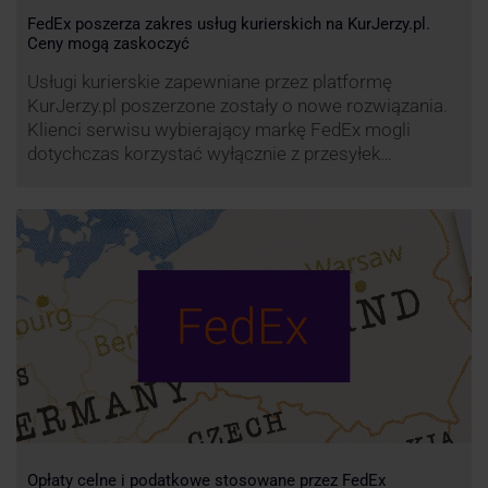
FedEx poszerza zakres usług kurierskich na KurJerzy.pl.
Ceny mogą zaskoczyć
Usługi kurierskie zapewniane przez platformę
KurJerzy.pl poszerzone zostały o nowe rozwiązania.
Klienci serwisu wybierający markę FedEx mogli
dotychczas korzystać wyłącznie z przesyłek
eksportowych – z Polski do wszystkich państw
świata. Od wiosny 2022 r. Możliwości te będą
zdecydowanie szersze. FedEx na KurJerzy.pl
zapewnia również przesyłki importowe.
Opłaty celne i podatkowe stosowane przez FedEx