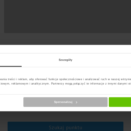
Szczegóły
ania treści i reklam, aby oferować funkcje społecznościowe i analizować ruch w naszej witrynie
ciowym, reklamowym i analitycznym. Partnerzy mogą połączyć te informacje z innymi danymi o
erz kuriera
Spersonalizuj
Szukaj punktu