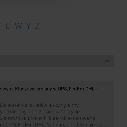
T
U
W
Y
Z
kowym. Kluczowe zmiany w UPS, FedEx i DHL –
iża się okres przedświąteczny, a my
zypominamy o dopłatach w szczycie
czkowym za przesyłki kurierskie oferowane
ez UPS, FedEx i DHL. W miarę jak zbliża się czas