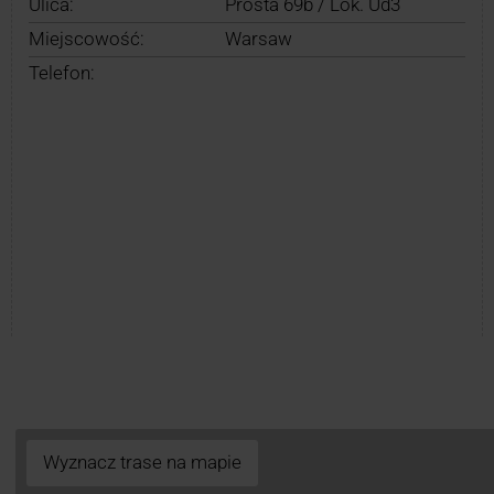
Ulica:
Prosta 69b / Lok. Ud3
Miejscowość:
Warsaw
Telefon:
Wyznacz trase na mapie