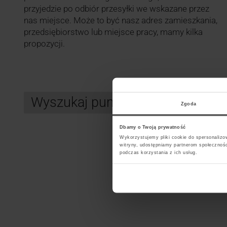
przyjedzie po odbiór przesyłki we wskazane przez
nas miejsce. Może to być nasz adres zamieszkania,
przedsiębiorstwo lub miejsce pracy, mamy kilka
propozycji.
Wyszukaj punkt kurierski FEDEX
Zgoda
Dbamy o Twoją prywatność
Wykorzystujemy pliki cookie do spersonalizow
Search
witryny, udostępniamy partnerom społecznoś
podczas korzystania z ich usług.
Wybi