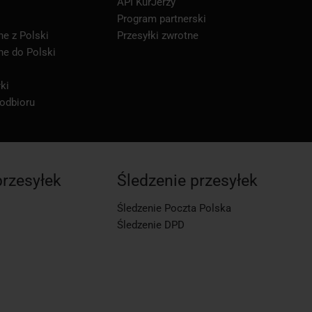
API KurJerzy
Program partnerski
ne z Polski
Przesyłki zwrotne
ne do Polski
ki
 odbioru
przesyłek
Śledzenie przesyłek
Śledzenie Poczta Polska
Śledzenie DPD