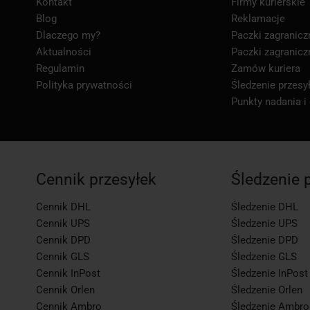
Kontakt
Firmy kurierskie
Blog
Reklamacje
Dlaczego my?
Paczki zagranicz
Aktualności
Paczki zagranicz
Regulamin
Zamów kuriera
Polityka prywatności
Śledzenie przesył
Punkty nadania i
Cennik przesyłek
Śledzenie 
Cennik DHL
Śledzenie DHL
Cennik UPS
Śledzenie UPS
Cennik DPD
Śledzenie DPD
Cennik GLS
Śledzenie GLS
Cennik InPost
Śledzenie InPost
Cennik Orlen
Śledzenie Orlen
Cennik Ambro
Śledzenie Ambro