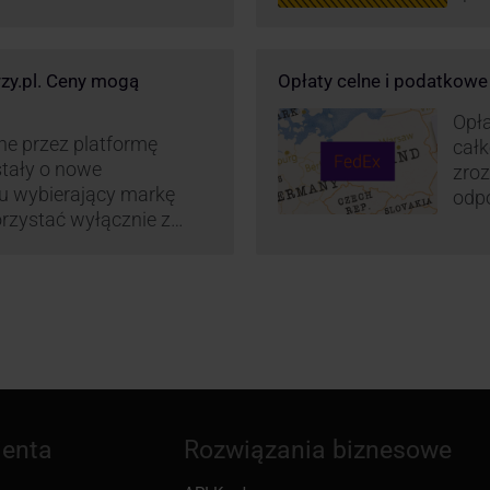
wz
kur
maj
rzy.pl. Ceny mogą
Opłaty celne i podatkow
or
św
Opła
wp
ne przez platformę
całk
stały o nowe
zroz
su wybierający markę
odpo
rzystać wyłącznie z
zaos
z Polski do wszystkich
cenn
2022 r. Możliwości te
. FedEx na KurJerzy.pl
i importowe.
ienta
Rozwiązania biznesowe