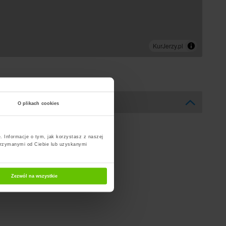
O plikach cookies
. Informacje o tym, jak korzystasz z naszej
trzymanymi od Ciebie lub uzyskanymi
Zezwól na wszystkie