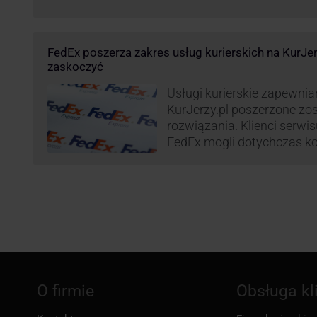
FedEx poszerza zakres usług kurierskich na KurJe
zaskoczyć
Usługi kurierskie zapewnia
KurJerzy.pl poszerzone zo
rozwiązania. Klienci serwi
FedEx mogli dotychczas ko
przesyłek eksportowych – 
państw świata. Od wiosny 
będą zdecydowanie szersze
zapewnia również przesyłk
O firmie
Obsługa kl