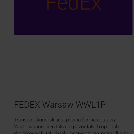
FedEx
FEDEX Warsaw WWL1P
Transport kurierski jest pewną formą dostawy.
Warto wspomnieć także o pozostałych opcjach
dodatkowych, takich jak ubezpieczenie, przesyłka za