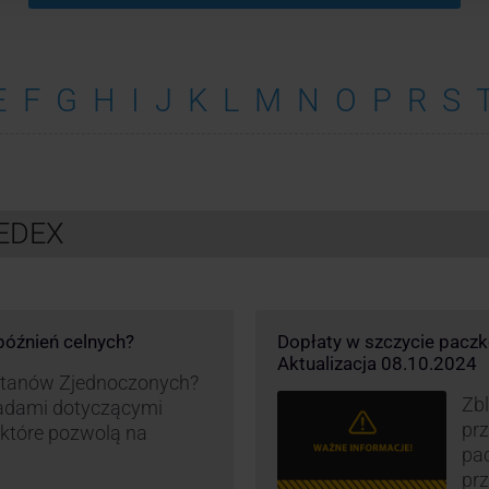
E
F
G
H
I
J
K
L
M
N
O
P
R
S
FEDEX
opóźnień celnych?
Dopłaty w szczycie pacz
Aktualizacja 08.10.2024
 Stanów Zjednoczonych?
Zbl
asadami dotyczącymi
pr
, które pozwolą na
pa
prz