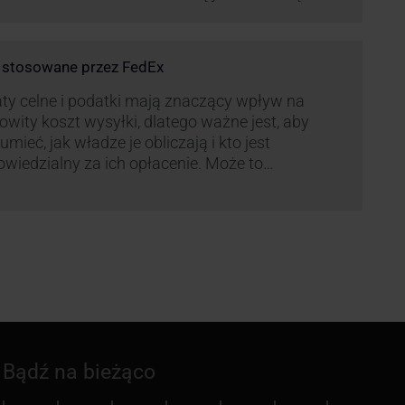
możonej aktywności wysyłkowej, firmy
ierskie wprowadziły dodatkowe opłaty, które
ą na celu zwiększenie efektywności operacyjnej
e stosowane przez FedEx
az zapewnienie wysokiego poziomu
iadczonych usług. Dodatkowo przewoźnik UPS
ty celne i podatki mają znaczący wpływ na
rowadzi nowe opłaty opisane …
owity koszt wysyłki, dlatego ważne jest, aby
umieć, jak władze je obliczają i kto jest
wiedzialny za ich opłacenie. Może to
zczędzić Tobie oraz Twojemu odbiorcy wiele
ego czasu i wysiłku.
Bądź na bieżąco