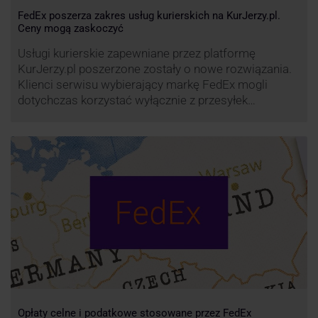
FedEx poszerza zakres usług kurierskich na KurJerzy.pl.
Ceny mogą zaskoczyć
Usługi kurierskie zapewniane przez platformę
KurJerzy.pl poszerzone zostały o nowe rozwiązania.
Klienci serwisu wybierający markę FedEx mogli
dotychczas korzystać wyłącznie z przesyłek
eksportowych – z Polski do wszystkich państw
świata. Od wiosny 2022 r. Możliwości te będą
zdecydowanie szersze. FedEx na KurJerzy.pl
zapewnia również przesyłki importowe.
Opłaty celne i podatkowe stosowane przez FedEx