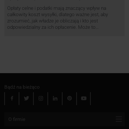
Opłaty celne i podatki mają znaczący wpływ na
całkowity koszt wysyłki, dlatego ważne jest, aby
zrozumieć, jak władze je obliczają i kto jest
odpowiedzialny za ich opłacenie. Może to
zaoszczędzić Tobie oraz Twojemu odbiorcy wiele
cennego czasu i wysiłku.
Bądź na bieżąco
O firmie