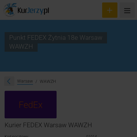
Punkt FEDEX Żytnia 18e Warsaw
WAWZH
Wyceń przesyłkę
Zamów kuriera
Śledzenie przesyłki
Warsaw
WAWZH
Blog
FedEx
Cennik
Kontakt
Kurier FEDEX Warsaw WAWZH
Kod pocztowy:
01014