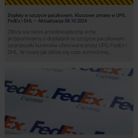
Dopłaty w szczycie paczkowym. Kluczowe zmiany w UPS,
FedEx i DHL – Aktualizacja 08.10.2024
Zbliża się okres przedświąteczny, a my
przypominamy o dopłatach w szczycie paczkowym
za przesyłki kurierskie oferowane przez UPS, FedEx i
DHL. W miarę jak zbliża się czas wzmożonej
aktywności wysyłkowej, firmy kurierskie wprowadziły
dodatkowe opłaty, które mają na celu zwiększenie
efektywności operacyjnej oraz zapewnienie
wysokiego poziomu świadczonych usług. Dodatkowo
przewoźnik UPS wprowadzi nowe opłaty opisane …