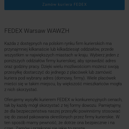
Zamów kuriera FEDEX
FEDEX Warsaw WAWZH
Każda z dostępnych na polskim rynku firm kurierskich ma
przynajmniej kilkanaście lub kilkadziesiąt oddziałów, przede
wszystkim w największych miastach w kraju. Wybierz jeden z
poniższych oddziałów firmy kurierskiej, aby sprawdzić adres
oraz godziny pracy. Dzięki wielu możliwościom możesz swoją
przesyłkę dostarczyć do jednego z placówek lub zamówić
kuriera pod wybrany adres (domowy, firmy). Wiele placówek
mieści się w takim miejscu, by większość mieszkańców mogła
z nich skorzystać.
Oferujemy wysyłki kurierem FEDEX w konkurencyjnych cenach,
tak by każdy mógł skorzystać z tej formy dowozu. Pamiętajmy,
że dla bezpieczeństwa naszej przesyłki powinniśmy stosować
się do zasad pakowania określonych przez firmy kurierskie. W
ten sposób mamy pewność, że dotrze ona bezpiecznie i na
czas. Zamów i przekonaj się jakie to proste.