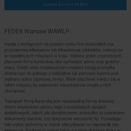
Zamów kuriera FEDEX
FEDEX Warsaw WAWLP
Każda z dostępnych na polskim rynku firm kurierskich ma
przynajmniej kilkanaście lub kilkadziesiąt oddziałów, zwłaszcza
w największych miastach w kraju. Wybierz jeden z poniższych
placówek firmy kurierskiej, aby sprawdzić adres oraz godziny
pracy. Dzięki wielu możliwościom możesz swoją przesyłkę
dostarczyć do jednego z oddziałów lub zamówić kuriera pod
wybrany adres (domowy, firmy). Wiele placówek mieści się w
takim miejscu, by większość mieszkańców mogła z nich
skorzystać.
Transport firmą kurierską jest niezawodną formą dostawy.
Warto wspomnieć oprócz tego o pozostałych opcjach
dodatkowych, takich jak ubezpieczenie, przesyłka za pobraniem,
dokumenty zwrotne, czy doręczenie wieczorne itp. Posiadając
taki wybór, jesteśmy w stanie zdecydować co naprawdę nas
interesuje. Nadmienić należy także o czasie dostawy, który w