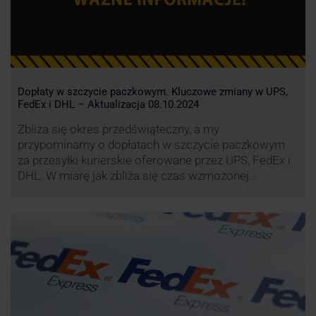
Dopłaty w szczycie paczkowym. Kluczowe zmiany w UPS,
FedEx i DHL – Aktualizacja 08.10.2024
Zbliża się okres przedświąteczny, a my
przypominamy o dopłatach w szczycie paczkowym
za przesyłki kurierskie oferowane przez UPS, FedEx i
DHL. W miarę jak zbliża się czas wzmożonej
aktywności wysyłkowej, firmy kurierskie wprowadziły
dodatkowe opłaty, które mają na celu zwiększenie
efektywności operacyjnej oraz zapewnienie
wysokiego poziomu świadczonych usług. Dodatkowo
przewoźnik UPS wprowadzi nowe opłaty opisane …