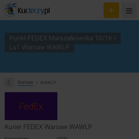
Punkt FEDEX Marszałkowska 10/16 /
Lu1 Warsaw WAWLP
Wyceń przesyłkę
Zamów kuriera
Śledzenie przesyłki
Warsaw
WAWLP
Blog
FedEx
Cennik
Kontakt
Kurier FEDEX Warsaw WAWLP
Kod pocztowy:
00590