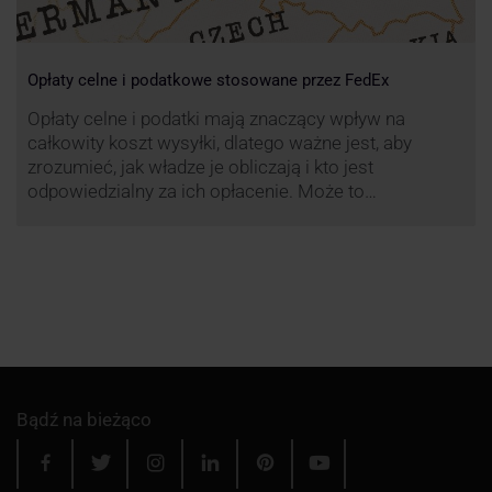
Opłaty celne i podatkowe stosowane przez FedEx
Opłaty celne i podatki mają znaczący wpływ na
całkowity koszt wysyłki, dlatego ważne jest, aby
zrozumieć, jak władze je obliczają i kto jest
odpowiedzialny za ich opłacenie. Może to
zaoszczędzić Tobie oraz Twojemu odbiorcy wiele
cennego czasu i wysiłku.
Bądź na bieżąco