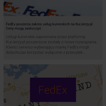
FedEx poszerza zakres usług kurierskich na KurJerzy.pl.
Ceny mogą zaskoczyć
Usługi kurierskie zapewniane przez platformę
KurJerzy.pl poszerzone zostały o nowe rozwiązania.
Klienci serwisu wybierający markę FedEx mogli
dotychczas korzystać wyłącznie z przesyłek
eksportowych – z Polski do wszystkich państw
świata. Od wiosny 2022 r. Możliwości te będą
zdecydowanie szersze. FedEx na KurJerzy.pl
zapewnia również przesyłki importowe.