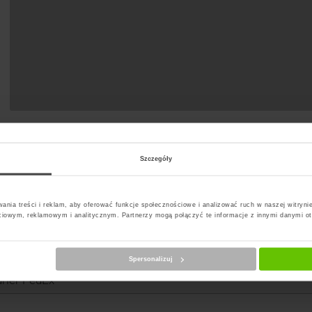
Szczegóły
ania treści i reklam, aby oferować funkcje społecznościowe i analizować ruch w naszej witrynie
ciowym, reklamowym i analitycznym. Partnerzy mogą połączyć te informacje z innymi danymi o
erz kuriera
Spersonalizuj