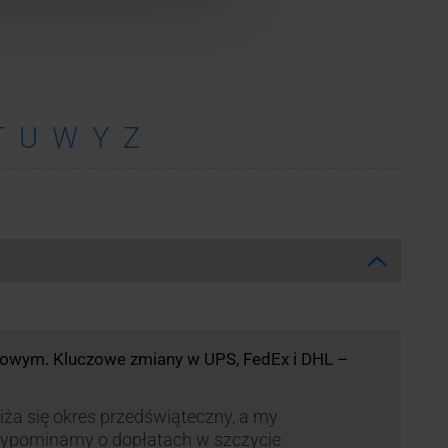
T
U
W
Y
Z
kowym. Kluczowe zmiany w UPS, FedEx i DHL –
iża się okres przedświąteczny, a my
zypominamy o dopłatach w szczycie