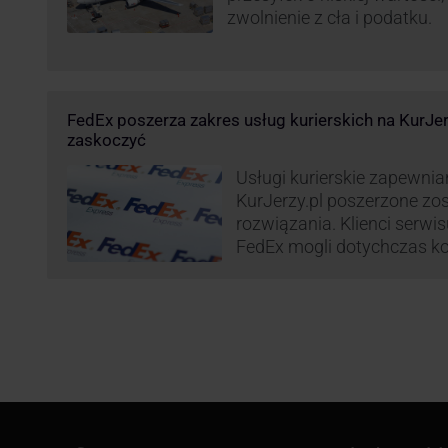
zwolnienie z cła i podatku.
FedEx poszerza zakres usług kurierskich na KurJe
zaskoczyć
Usługi kurierskie zapewnia
KurJerzy.pl poszerzone zo
rozwiązania. Klienci serwi
FedEx mogli dotychczas ko
przesyłek eksportowych – 
państw świata. Od wiosny 
będą zdecydowanie szersze
zapewnia również przesyłk