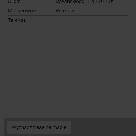
Ulica:
Sowińskiego 51a / U1 I U2
Miejscowość:
Warsaw
Telefon:
Wyznacz trase na mapie