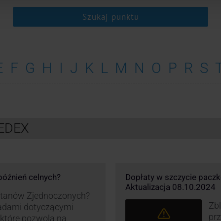
Szukaj punktu
E
F
G
H
I
J
K
L
M
N
O
P
R
S
FEDEX
opóźnień celnych?
Dopłaty w szczycie pacz
Aktualizacja 08.10.2024
 Stanów Zjednoczonych?
Zbl
asadami dotyczącymi
pr
, które pozwolą na