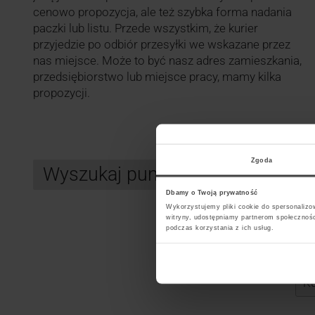
cenowo propozycja, ale też szybka forma nadania
paczki lub listu. Przede wszystkim, że kurier
przyjedzie po odbiór przesyłki we wskazane przez
nas miejsce. Może to być nasz adres zamieszkania,
przedsiębiorstwo lub miejsce pracy, mamy kilka
propozycji.
Zgoda
Wyszukaj punkt kurierski FEDEX
Dbamy o Twoją prywatność
Wykorzystujemy pliki cookie do spersonalizow
witryny, udostępniamy partnerom społecznoś
podczas korzystania z ich usług.
Search
Wybi