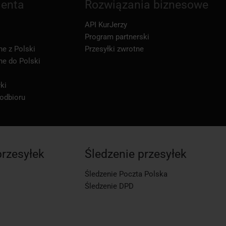
ienta
Rozwiązania biznesowe
API KurJerzy
Program partnerski
ne z Polski
Przesyłki zwrotne
ne do Polski
ki
 odbioru
przesyłek
Śledzenie przesyłek
Śledzenie Poczta Polska
Śledzenie DPD