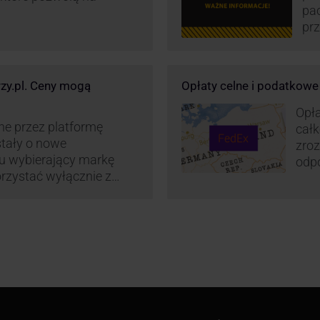
pa
prz
wz
kur
maj
rzy.pl. Ceny mogą
Opłaty celne i podatkow
or
św
Opła
wp
ne przez platformę
całk
stały o nowe
zroz
su wybierający markę
odpo
rzystać wyłącznie z
zaos
z Polski do wszystkich
cenn
2022 r. Możliwości te
. FedEx na KurJerzy.pl
i importowe.