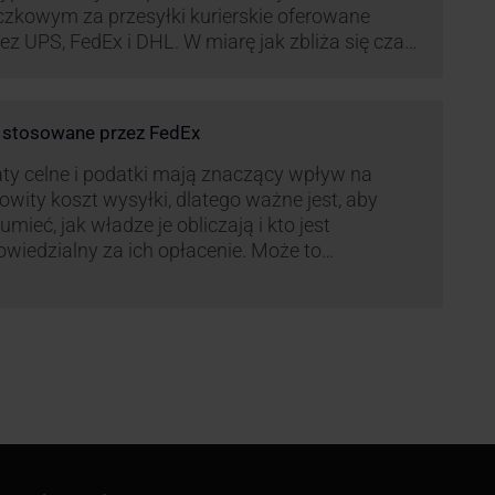
czkowym za przesyłki kurierskie oferowane
ez UPS, FedEx i DHL. W miarę jak zbliża się czas
możonej aktywności wysyłkowej, firmy
ierskie wprowadziły dodatkowe opłaty, które
ą na celu zwiększenie efektywności operacyjnej
e stosowane przez FedEx
az zapewnienie wysokiego poziomu
iadczonych usług. Dodatkowo przewoźnik UPS
ty celne i podatki mają znaczący wpływ na
rowadzi nowe opłaty opisane …
owity koszt wysyłki, dlatego ważne jest, aby
umieć, jak władze je obliczają i kto jest
wiedzialny za ich opłacenie. Może to
zczędzić Tobie oraz Twojemu odbiorcy wiele
ego czasu i wysiłku.