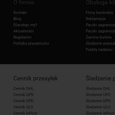
O firmie
Obsługa kl
Kontakt
Firmy kurierskie
Blog
Reklamacje
Dlaczego my?
Paczki zagranicz
Aktualności
Paczki zagranicz
Regulamin
Zamów kuriera
Polityka prywatności
Śledzenie przesył
Punkty nadania i
Cennik przesyłek
Śledzenie 
Cennik DHL
Śledzenie DHL
Cennik UPS
Śledzenie UPS
Cennik DPD
Śledzenie DPD
Cennik GLS
Śledzenie GLS
Cennik InPost
Śledzenie InPost