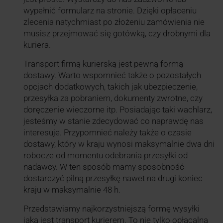
wypełnić formularz na stronie. Dzięki opłaceniu
zlecenia natychmiast po złożeniu zamówienia nie
musisz przejmować się gotówką, czy drobnymi dla
kuriera.
Transport firmą kurierską jest pewną formą
dostawy. Warto wspomnieć także o pozostałych
opcjach dodatkowych, takich jak ubezpieczenie,
przesyłka za pobraniem, dokumenty zwrotne, czy
doręczenie wieczorne itp. Posiadając taki wachlarz,
jesteśmy w stanie zdecydować co naprawdę nas
interesuje. Przypomnieć należy także o czasie
dostawy, który w kraju wynosi maksymalnie dwa dni
robocze od momentu odebrania przesyłki od
nadawcy. W ten sposób mamy sposobność
dostarczyć pilną przesyłkę nawet na drugi koniec
kraju w maksymalnie 48 h.
Przedstawiamy najkorzystniejszą formę wysyłki
jaką jest transport kurierem. To nie tylko opłacalna