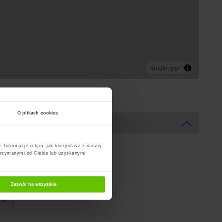
O plikach cookies
. Informacje o tym, jak korzystasz z naszej
trzymanymi od Ciebie lub uzyskanymi
Zezwól na wszystkie