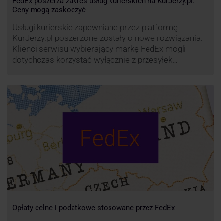
FedEx poszerza zakres usług kurierskich na KurJerzy.pl.
Ceny mogą zaskoczyć
Usługi kurierskie zapewniane przez platformę
KurJerzy.pl poszerzone zostały o nowe rozwiązania.
Klienci serwisu wybierający markę FedEx mogli
dotychczas korzystać wyłącznie z przesyłek
eksportowych – z Polski do wszystkich państw
świata. Od wiosny 2022 r. Możliwości te będą
zdecydowanie szersze. FedEx na KurJerzy.pl
zapewnia również przesyłki importowe.
Opłaty celne i podatkowe stosowane przez FedEx