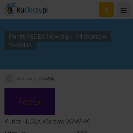
Punkt FEDEX Nowolipki 14 Warsaw
WAWHK
Wyceń przesyłkę
Zamów kuriera
Śledzenie przesyłki
Warsaw
WAWHK
Blog
FedEx
Cennik
Kontakt
Kurier FEDEX Warsaw WAWHK
Kod pocztowy:
01019