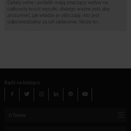
Opłaty celne i podatki mają znaczący wpływ na
całkowity koszt wysyłki, dlatego ważne jest, aby
zrozumieć, jak władze je obliczają i kto jest
odpowiedzialny za ich opłacenie. Może to
zaoszczędzić Tobie oraz Twojemu odbiorcy wiele
cennego czasu i wysiłku.
Bądź na bieżąco
O firmie