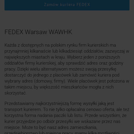
Zamów kuriera FEDEX
FEDEX Warsaw WAWHK
Każda z dostępnych na polskim rynku firm kurierskich ma
przynajmniej kilkanaście lub kilkadziesiąt oddziałów, zazwyczaj w
największych miastach w kraju. Wybierz jeden z poniższych
oddziałów firmy kurierskiej, aby sprawdzić adres oraz godziny
pracy. Dzięki wielu alternatywom możesz swoją przesyłkę
dostarczyć do jednego z placówek lub zamówić kuriera pod
wybrany adres (domowy, firmy). Wiele placówek jest położona w
takim miejscu, by większość mieszkańców mogła z nich
skorzystać.
Przedstawiamy najkorzystniejszą formę wysyłki jaką jest
transport kurierem. To nie tylko opłacalna cenowo oferta, ale też
korzystna forma nadania paczki lub listu. Przede wszystkim, że
kurier przyjedzie po odbiór przesyłki we wskazane przez nas
miejsce. Może to być nasz adres zamieszkania,
przedsiębiorstwo lub miejsce pracy, mamy kilka możliwości.