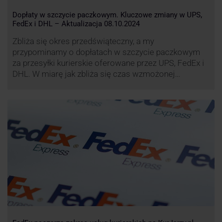
Dopłaty w szczycie paczkowym. Kluczowe zmiany w UPS,
FedEx i DHL – Aktualizacja 08.10.2024
Zbliża się okres przedświąteczny, a my
przypominamy o dopłatach w szczycie paczkowym
za przesyłki kurierskie oferowane przez UPS, FedEx i
DHL. W miarę jak zbliża się czas wzmożonej
aktywności wysyłkowej, firmy kurierskie wprowadziły
dodatkowe opłaty, które mają na celu zwiększenie
efektywności operacyjnej oraz zapewnienie
wysokiego poziomu świadczonych usług. Dodatkowo
przewoźnik UPS wprowadzi nowe opłaty opisane …