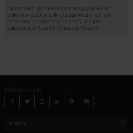
Opłaty celne i podatki mają znaczący wpływ na
całkowity koszt wysyłki, dlatego ważne jest, aby
zrozumieć, jak władze je obliczają i kto jest
odpowiedzialny za ich opłacenie. Może to
zaoszczędzić Tobie oraz Twojemu odbiorcy wiele
cennego czasu i wysiłku.
Bądź na bieżąco
O firmie