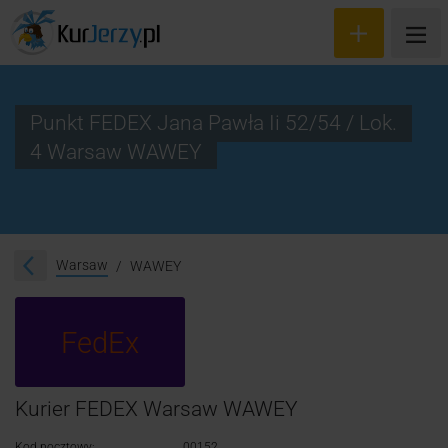
Punkt FEDEX Jana Pawła Ii 52/54 / Lok.
4 Warsaw WAWEY
Wyceń przesyłkę
Zamów kuriera
Śledzenie przesyłki
Warsaw
WAWEY
Blog
FedEx
Cennik
Kontakt
Kurier FEDEX Warsaw WAWEY
Kod pocztowy:
00152