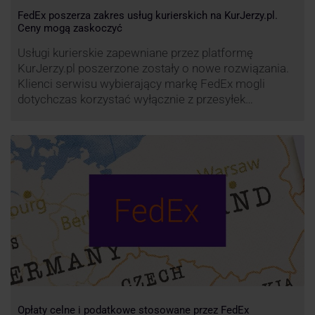
FedEx poszerza zakres usług kurierskich na KurJerzy.pl.
Ceny mogą zaskoczyć
Usługi kurierskie zapewniane przez platformę
KurJerzy.pl poszerzone zostały o nowe rozwiązania.
Klienci serwisu wybierający markę FedEx mogli
dotychczas korzystać wyłącznie z przesyłek
eksportowych – z Polski do wszystkich państw
świata. Od wiosny 2022 r. Możliwości te będą
zdecydowanie szersze. FedEx na KurJerzy.pl
zapewnia również przesyłki importowe.
Opłaty celne i podatkowe stosowane przez FedEx