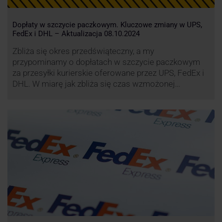
Dopłaty w szczycie paczkowym. Kluczowe zmiany w UPS,
FedEx i DHL – Aktualizacja 08.10.2024
Zbliża się okres przedświąteczny, a my
przypominamy o dopłatach w szczycie paczkowym
za przesyłki kurierskie oferowane przez UPS, FedEx i
DHL. W miarę jak zbliża się czas wzmożonej
aktywności wysyłkowej, firmy kurierskie wprowadziły
dodatkowe opłaty, które mają na celu zwiększenie
efektywności operacyjnej oraz zapewnienie
wysokiego poziomu świadczonych usług. Dodatkowo
przewoźnik UPS wprowadzi nowe opłaty opisane …