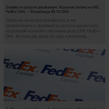
Dopłaty w szczycie paczkowym. Kluczowe zmiany w UPS,
FedEx i DHL – Aktualizacja 08.10.2024
Zbliża się okres przedświąteczny, a my
przypominamy o dopłatach w szczycie paczkowym
za przesyłki kurierskie oferowane przez UPS, FedEx i
DHL. W miarę jak zbliża się czas wzmożonej
aktywności wysyłkowej, firmy kurierskie wprowadziły
dodatkowe opłaty, które mają na celu zwiększenie
efektywności operacyjnej oraz zapewnienie
wysokiego poziomu świadczonych usług. Dodatkowo
przewoźnik UPS wprowadzi nowe opłaty opisane …