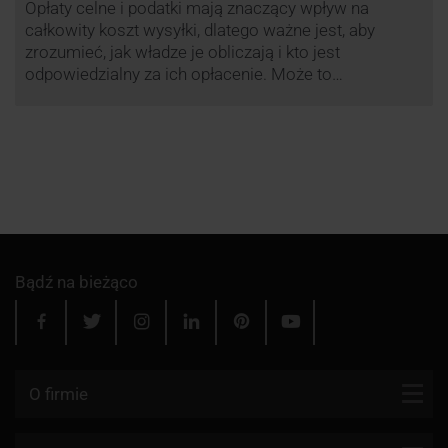
Opłaty celne i podatki mają znaczący wpływ na
całkowity koszt wysyłki, dlatego ważne jest, aby
zrozumieć, jak władze je obliczają i kto jest
odpowiedzialny za ich opłacenie. Może to
zaoszczędzić Tobie oraz Twojemu odbiorcy wiele
cennego czasu i wysiłku.
Bądź na bieżąco
O firmie