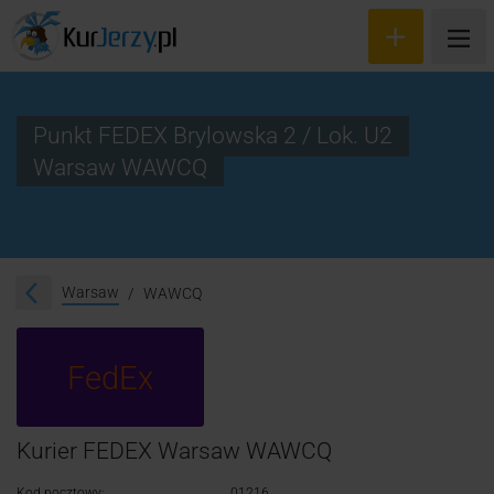
Punkt FEDEX Brylowska 2 / Lok. U2
Warsaw WAWCQ
Wyceń przesyłkę
Zamów kuriera
Śledzenie przesyłki
Warsaw
WAWCQ
Blog
FedEx
Cennik
Kontakt
Kurier FEDEX Warsaw WAWCQ
Kod pocztowy:
01216