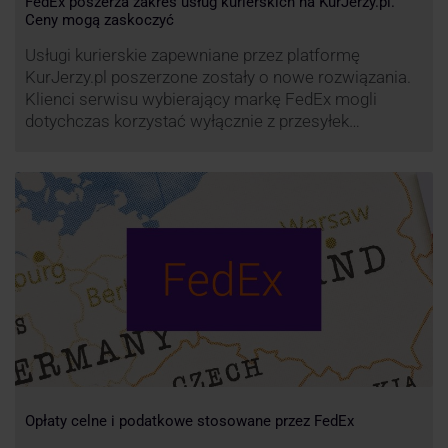
FedEx poszerza zakres usług kurierskich na KurJerzy.pl.
Ceny mogą zaskoczyć
Usługi kurierskie zapewniane przez platformę
KurJerzy.pl poszerzone zostały o nowe rozwiązania.
Klienci serwisu wybierający markę FedEx mogli
dotychczas korzystać wyłącznie z przesyłek
eksportowych – z Polski do wszystkich państw
świata. Od wiosny 2022 r. Możliwości te będą
zdecydowanie szersze. FedEx na KurJerzy.pl
zapewnia również przesyłki importowe.
Opłaty celne i podatkowe stosowane przez FedEx