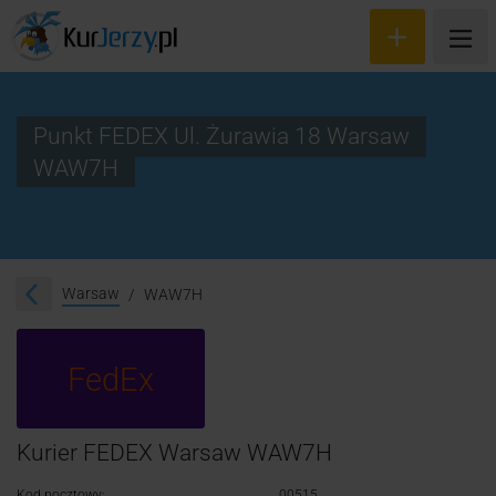
Punkt FEDEX Ul. Żurawia 18 Warsaw
WAW7H
Wyceń przesyłkę
Zamów kuriera
Śledzenie przesyłki
Warsaw
WAW7H
Blog
FedEx
Cennik
Kontakt
Kurier FEDEX Warsaw WAW7H
Kod pocztowy:
00515