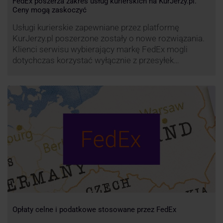
FedEx poszerza zakres usług kurierskich na KurJerzy.pl.
Ceny mogą zaskoczyć
Usługi kurierskie zapewniane przez platformę
KurJerzy.pl poszerzone zostały o nowe rozwiązania.
Klienci serwisu wybierający markę FedEx mogli
dotychczas korzystać wyłącznie z przesyłek
eksportowych – z Polski do wszystkich państw
świata. Od wiosny 2022 r. Możliwości te będą
zdecydowanie szersze. FedEx na KurJerzy.pl
zapewnia również przesyłki importowe.
Opłaty celne i podatkowe stosowane przez FedEx