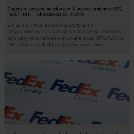
Dopłaty w szczycie paczkowym. Kluczowe zmiany w UPS,
FedEx i DHL – Aktualizacja 08.10.2024
Zbliża się okres przedświąteczny, a my
przypominamy o dopłatach w szczycie paczkowym
za przesyłki kurierskie oferowane przez UPS, FedEx i
DHL. W miarę jak zbliża się czas wzmożonej
aktywności wysyłkowej, firmy kurierskie wprowadziły
dodatkowe opłaty, które mają na celu zwiększenie
efektywności operacyjnej oraz zapewnienie
wysokiego poziomu świadczonych usług. Dodatkowo
przewoźnik UPS wprowadzi nowe opłaty opisane …