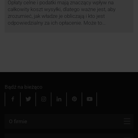
Opłaty celne i podatki mają znaczący wpływ na
całkowity koszt wysyłki, dlatego ważne jest, aby
zrozumieć, jak władze je obliczają i kto jest
odpowiedzialny za ich opłacenie. Może to
zaoszczędzić Tobie oraz Twojemu odbiorcy wiele
cennego czasu i wysiłku.
Bądź na bieżąco
O firmie