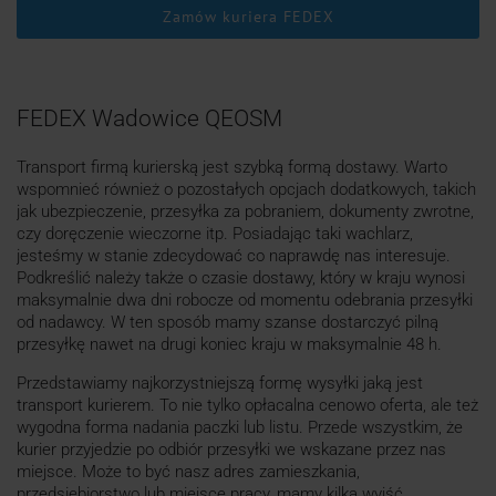
Zamów kuriera FEDEX
FEDEX Wadowice QEOSM
Transport firmą kurierską jest szybką formą dostawy. Warto
wspomnieć również o pozostałych opcjach dodatkowych, takich
jak ubezpieczenie, przesyłka za pobraniem, dokumenty zwrotne,
czy doręczenie wieczorne itp. Posiadając taki wachlarz,
jesteśmy w stanie zdecydować co naprawdę nas interesuje.
Podkreślić należy także o czasie dostawy, który w kraju wynosi
maksymalnie dwa dni robocze od momentu odebrania przesyłki
od nadawcy. W ten sposób mamy szanse dostarczyć pilną
przesyłkę nawet na drugi koniec kraju w maksymalnie 48 h.
Przedstawiamy najkorzystniejszą formę wysyłki jaką jest
transport kurierem. To nie tylko opłacalna cenowo oferta, ale też
wygodna forma nadania paczki lub listu. Przede wszystkim, że
kurier przyjedzie po odbiór przesyłki we wskazane przez nas
miejsce. Może to być nasz adres zamieszkania,
przedsiębiorstwo lub miejsce pracy, mamy kilka wyjść.