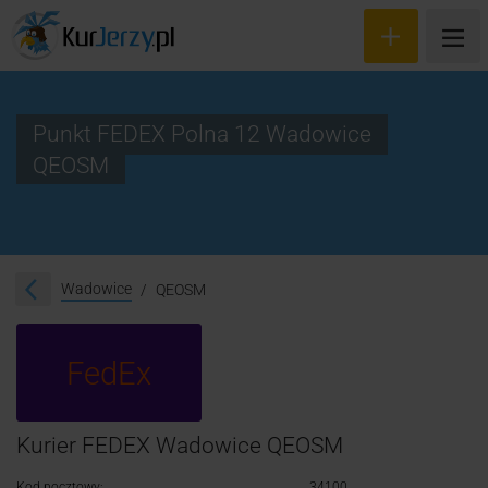
Punkt FEDEX Polna 12 Wadowice
QEOSM
Wyceń przesyłkę
Zamów kuriera
Śledzenie przesyłki
Wadowice
QEOSM
Blog
FedEx
Cennik
Kontakt
Kurier FEDEX Wadowice QEOSM
Kod pocztowy:
34100