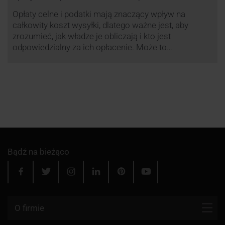
Opłaty celne i podatki mają znaczący wpływ na
całkowity koszt wysyłki, dlatego ważne jest, aby
zrozumieć, jak władze je obliczają i kto jest
odpowiedzialny za ich opłacenie. Może to
zaoszczędzić Tobie oraz Twojemu odbiorcy wiele
cennego czasu i wysiłku.
Bądź na bieżąco
O firmie