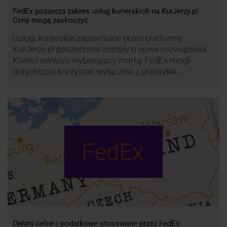
FedEx poszerza zakres usług kurierskich na KurJerzy.pl.
Ceny mogą zaskoczyć
Usługi kurierskie zapewniane przez platformę
KurJerzy.pl poszerzone zostały o nowe rozwiązania.
Klienci serwisu wybierający markę FedEx mogli
dotychczas korzystać wyłącznie z przesyłek
eksportowych – z Polski do wszystkich państw
świata. Od wiosny 2022 r. Możliwości te będą
zdecydowanie szersze. FedEx na KurJerzy.pl
zapewnia również przesyłki importowe.
Opłaty celne i podatkowe stosowane przez FedEx