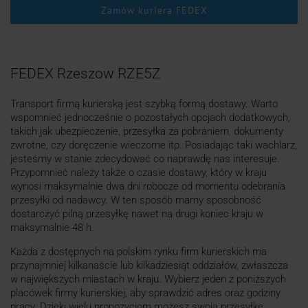
Zamów kuriera FEDEX
FEDEX Rzeszow RZE5Z
Transport firmą kurierską jest szybką formą dostawy. Warto
wspomnieć jednocześnie o pozostałych opcjach dodatkowych,
takich jak ubezpieczenie, przesyłka za pobraniem, dokumenty
zwrotne, czy doręczenie wieczorne itp. Posiadając taki wachlarz,
jesteśmy w stanie zdecydować co naprawdę nas interesuje.
Przypomnieć należy także o czasie dostawy, który w kraju
wynosi maksymalnie dwa dni robocze od momentu odebrania
przesyłki od nadawcy. W ten sposób mamy sposobność
dostarczyć pilną przesyłkę nawet na drugi koniec kraju w
maksymalnie 48 h.
Każda z dostępnych na polskim rynku firm kurierskich ma
przynajmniej kilkanaście lub kilkadziesiąt oddziałów, zwłaszcza
w największych miastach w kraju. Wybierz jeden z poniższych
placówek firmy kurierskiej, aby sprawdzić adres oraz godziny
pracy. Dzięki wielu propozycjom możesz swoją przesyłkę