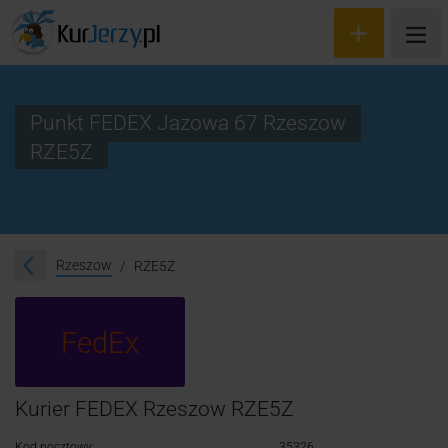
Punkt FEDEX Jazowa 67 Rzeszow
RZE5Z
Wyceń przesyłkę
Zamów kuriera
Śledzenie przesyłki
Rzeszow
RZE5Z
Blog
FedEx
Cennik
Kontakt
Kurier FEDEX Rzeszow RZE5Z
Kod pocztowy:
35326