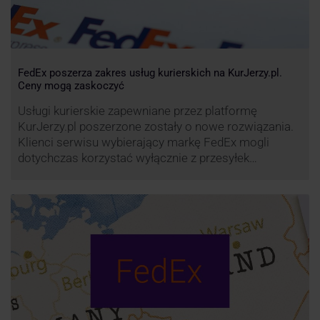
FedEx poszerza zakres usług kurierskich na KurJerzy.pl.
Ceny mogą zaskoczyć
Usługi kurierskie zapewniane przez platformę
KurJerzy.pl poszerzone zostały o nowe rozwiązania.
Klienci serwisu wybierający markę FedEx mogli
dotychczas korzystać wyłącznie z przesyłek
eksportowych – z Polski do wszystkich państw
świata. Od wiosny 2022 r. Możliwości te będą
zdecydowanie szersze. FedEx na KurJerzy.pl
zapewnia również przesyłki importowe.