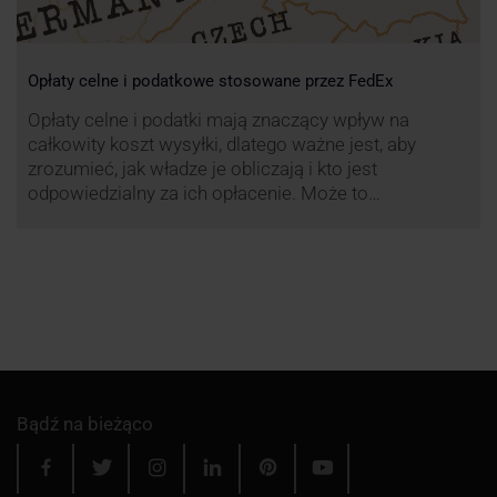
Opłaty celne i podatkowe stosowane przez FedEx
Opłaty celne i podatki mają znaczący wpływ na
całkowity koszt wysyłki, dlatego ważne jest, aby
zrozumieć, jak władze je obliczają i kto jest
odpowiedzialny za ich opłacenie. Może to
zaoszczędzić Tobie oraz Twojemu odbiorcy wiele
cennego czasu i wysiłku.
Bądź na bieżąco