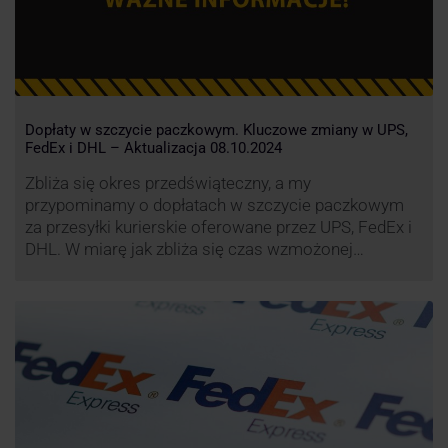
Dopłaty w szczycie paczkowym. Kluczowe zmiany w UPS,
FedEx i DHL – Aktualizacja 08.10.2024
Zbliża się okres przedświąteczny, a my
przypominamy o dopłatach w szczycie paczkowym
za przesyłki kurierskie oferowane przez UPS, FedEx i
DHL. W miarę jak zbliża się czas wzmożonej
aktywności wysyłkowej, firmy kurierskie wprowadziły
dodatkowe opłaty, które mają na celu zwiększenie
efektywności operacyjnej oraz zapewnienie
wysokiego poziomu świadczonych usług. Dodatkowo
przewoźnik UPS wprowadzi nowe opłaty opisane …