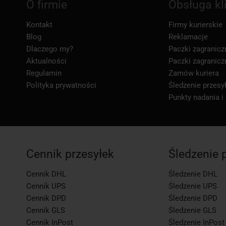
O firmie
Obsługa kl
Kontakt
Firmy kurierskie
Blog
Reklamacje
Dlaczego my?
Paczki zagranicz
Aktualności
Paczki zagranicz
Regulamin
Zamów kuriera
Polityka prywatności
Śledzenie przesył
Punkty nadania i
Cennik przesyłek
Śledzenie 
Cennik DHL
Śledzenie DHL
Cennik UPS
Śledzenie UPS
Cennik DPD
Śledzenie DPD
Cennik GLS
Śledzenie GLS
Cennik InPost
Śledzenie InPost