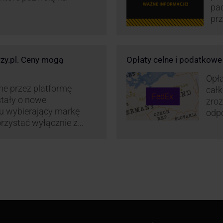
pa
prz
wz
kur
maj
rzy.pl. Ceny mogą
Opłaty celne i podatkow
or
św
Opła
wp
ne przez platformę
całk
stały o nowe
zroz
su wybierający markę
odpo
rzystać wyłącznie z
zaos
z Polski do wszystkich
cenn
2022 r. Możliwości te
. FedEx na KurJerzy.pl
i importowe.