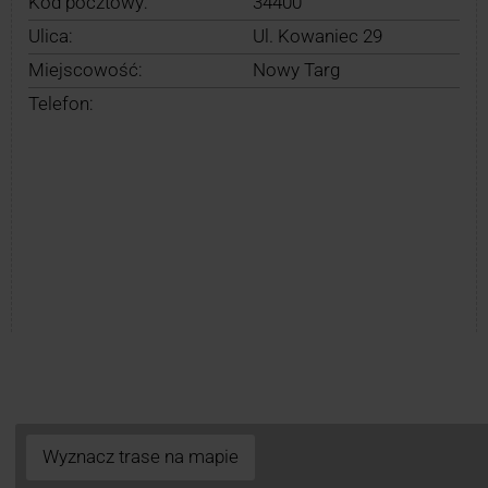
Kod pocztowy:
34400
Ulica:
Ul. Kowaniec 29
Miejscowość:
Nowy Targ
Telefon:
Wyznacz trase na mapie