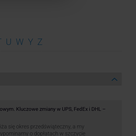
T
U
W
Y
Z
kowym. Kluczowe zmiany w UPS, FedEx i DHL –
iża się okres przedświąteczny, a my
zypominamy o dopłatach w szczycie