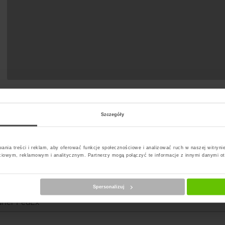
Szczegóły
ania treści i reklam, aby oferować funkcje społecznościowe i analizować ruch w naszej witrynie
ciowym, reklamowym i analitycznym. Partnerzy mogą połączyć te informacje z innymi danymi o
erz kuriera
Spersonalizuj