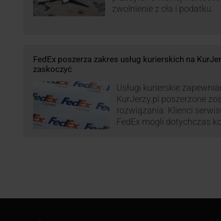
zwolnienie z cła i podatku.
FedEx poszerza zakres usług kurierskich na KurJe
zaskoczyć
Usługi kurierskie zapewnia
KurJerzy.pl poszerzone zo
rozwiązania. Klienci serwi
FedEx mogli dotychczas ko
przesyłek eksportowych – 
państw świata. Od wiosny 
będą zdecydowanie szersze
zapewnia również przesyłk