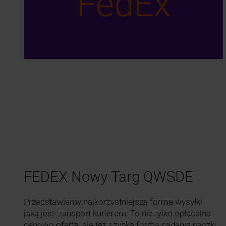
FedEx
FEDEX Nowy Targ QWSDE
Przedstawiamy najkorzystniejszą formę wysyłki
jaką jest transport kurierem. To nie tylko opłacalna
cenowo oferta, ale też szybka forma nadania paczki