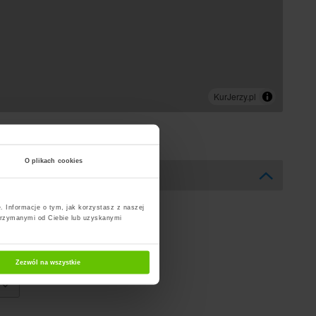
O plikach cookies
. Informacje o tym, jak korzystasz z naszej
trzymanymi od Ciebie lub uzyskanymi
Zezwól na wszystkie