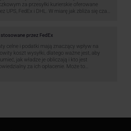
czkowym za przesyłki kurierskie oferowane
ez UPS, FedEx i DHL. W miarę jak zbliża się czas
możonej aktywności wysyłkowej, firmy
ierskie wprowadziły dodatkowe opłaty, które
ą na celu zwiększenie efektywności operacyjnej
e stosowane przez FedEx
az zapewnienie wysokiego poziomu
iadczonych usług. Dodatkowo przewoźnik UPS
ty celne i podatki mają znaczący wpływ na
rowadzi nowe opłaty opisane …
owity koszt wysyłki, dlatego ważne jest, aby
umieć, jak władze je obliczają i kto jest
wiedzialny za ich opłacenie. Może to
zczędzić Tobie oraz Twojemu odbiorcy wiele
ego czasu i wysiłku.