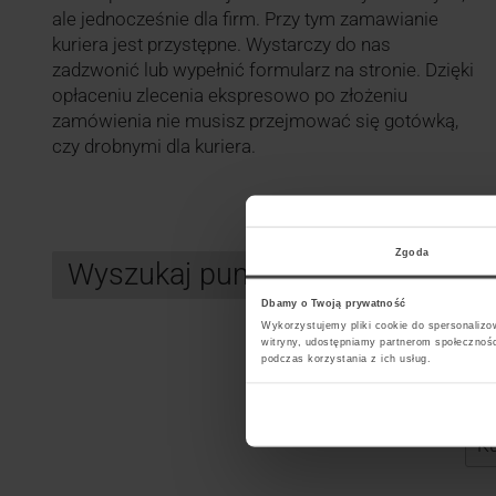
ale jednocześnie dla firm. Przy tym zamawianie
kuriera jest przystępne. Wystarczy do nas
zadzwonić lub wypełnić formularz na stronie. Dzięki
opłaceniu zlecenia ekspresowo po złożeniu
zamówienia nie musisz przejmować się gotówką,
czy drobnymi dla kuriera.
Zgoda
Wyszukaj punkt kurierski FEDEX
Dbamy o Twoją prywatność
Wykorzystujemy pliki cookie do spersonalizow
witryny, udostępniamy partnerom społecznoś
podczas korzystania z ich usług.
Search
Wybi