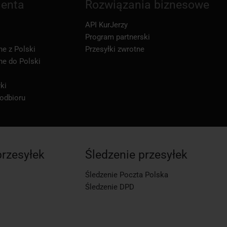
ienta
Rozwiązania biznesowe
API KurJerzy
Program partnerski
ne z Polski
Przesyłki zwrotne
ne do Polski
ki
 odbioru
przesyłek
Śledzenie przesyłek
Śledzenie Poczta Polska
Śledzenie DPD