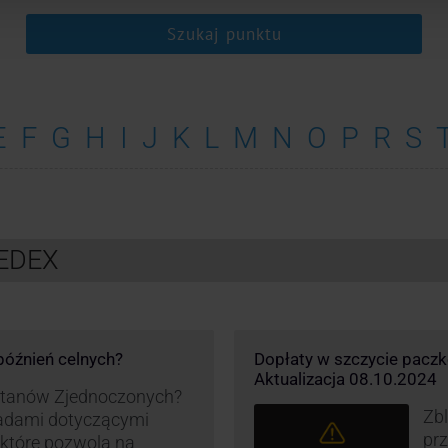
Szukaj punktu
E
F
G
H
I
J
K
L
M
N
O
P
R
S
FEDEX
opóźnień celnych?
Dopłaty w szczycie pacz
Aktualizacja 08.10.2024
 Stanów Zjednoczonych?
Zbl
asadami dotyczącymi
pr
, które pozwolą na