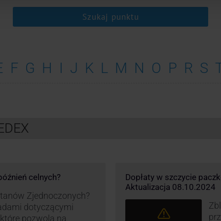
Szukaj punktu
E
F
G
H
I
J
K
L
M
N
O
P
R
S
FEDEX
opóźnień celnych?
Dopłaty w szczycie pacz
Aktualizacja 08.10.2024
 Stanów Zjednoczonych?
Zbl
asadami dotyczącymi
pr
, które pozwolą na