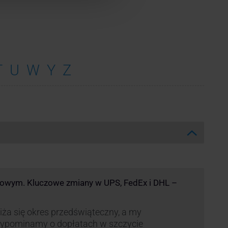
T
U
W
Y
Z
kowym. Kluczowe zmiany w UPS, FedEx i DHL –
iża się okres przedświąteczny, a my
zypominamy o dopłatach w szczycie