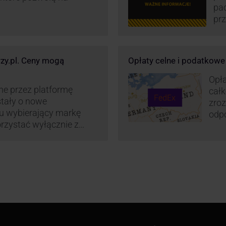
pa
prz
wz
kur
maj
rzy.pl. Ceny mogą
Opłaty celne i podatkow
or
św
Opła
wp
ne przez platformę
całk
stały o nowe
zroz
su wybierający markę
odpo
rzystać wyłącznie z
zaos
z Polski do wszystkich
cenn
2022 r. Możliwości te
. FedEx na KurJerzy.pl
i importowe.