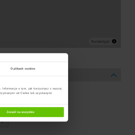
O plikach cookies
. Informacje o tym, jak korzystasz z naszej
trzymanymi od Ciebie lub uzyskanymi
Zezwól na wszystkie