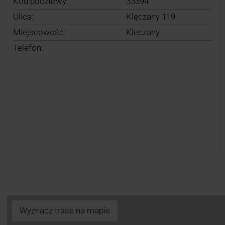
Kod pocztowy:
33394
Ulica:
Klęczany 119
Miejscowość:
Kleczany
Telefon:
Wyznacz trase na mapie