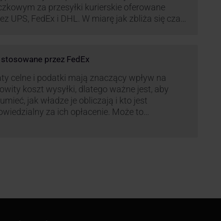
czkowym za przesyłki kurierskie oferowane
ez UPS, FedEx i DHL. W miarę jak zbliża się czas
możonej aktywności wysyłkowej, firmy
ierskie wprowadziły dodatkowe opłaty, które
ą na celu zwiększenie efektywności operacyjnej
e stosowane przez FedEx
az zapewnienie wysokiego poziomu
iadczonych usług. Dodatkowo przewoźnik UPS
ty celne i podatki mają znaczący wpływ na
rowadzi nowe opłaty opisane …
owity koszt wysyłki, dlatego ważne jest, aby
umieć, jak władze je obliczają i kto jest
wiedzialny za ich opłacenie. Może to
zczędzić Tobie oraz Twojemu odbiorcy wiele
ego czasu i wysiłku.