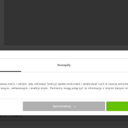
Szczegóły
ania treści i reklam, aby oferować funkcje społecznościowe i analizować ruch w naszej witrynie
ciowym, reklamowym i analitycznym. Partnerzy mogą połączyć te informacje z innymi danymi o
erz kuriera
Spersonalizuj