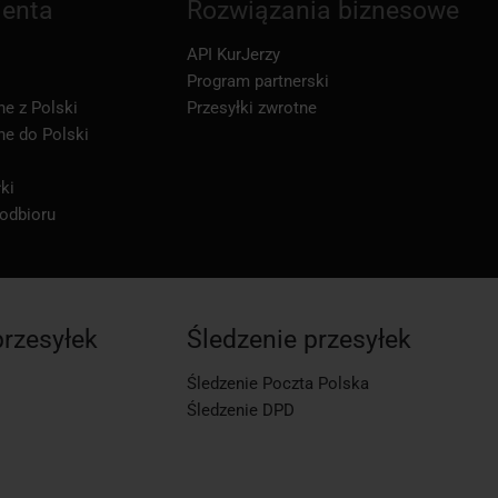
ienta
Rozwiązania biznesowe
API KurJerzy
Program partnerski
ne z Polski
Przesyłki zwrotne
ne do Polski
ki
 odbioru
przesyłek
Śledzenie przesyłek
Śledzenie Poczta Polska
Śledzenie DPD