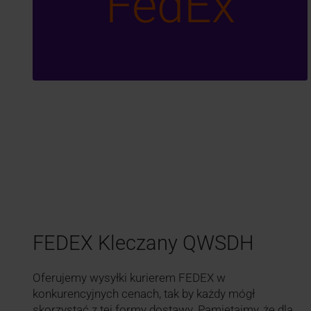
FedEx
FEDEX Kleczany QWSDH
Oferujemy wysyłki kurierem FEDEX w
konkurencyjnych cenach, tak by każdy mógł
skorzystać z tej formy dostawy. Pamiętajmy, że dla