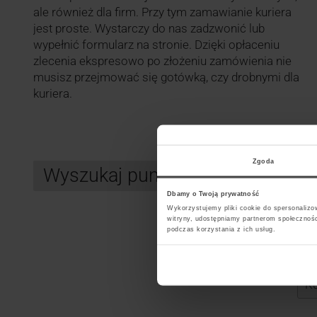
ale również dla firm. Przy tym zamawianie kuriera
jest proste. Wystarczy do nas zadzwonić lub
wypełnić formularz na stronie. Dzięki opłaceniu
zlecenia ekspresowo po złożeniu zamówienia nie
musisz przejmować się gotówką, czy drobnymi dla
kuriera.
Zgoda
Wyszukaj punkt kurierski FEDEX
Dbamy o Twoją prywatność
Wykorzystujemy pliki cookie do spersonalizow
witryny, udostępniamy partnerom społecznoś
podczas korzystania z ich usług.
Search
Wybi