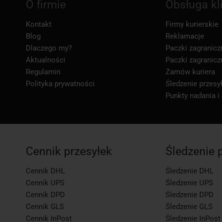
O firmie
Obsługa kl
Kontakt
Firmy kurierskie
Blog
Reklamacje
Dlaczego my?
Paczki zagranicz
Aktualności
Paczki zagranicz
Regulamin
Zamów kuriera
Polityka prywatności
Śledzenie przesył
Punkty nadania i
Cennik przesyłek
Śledzenie 
Cennik DHL
Śledzenie DHL
Cennik UPS
Śledzenie UPS
Cennik DPD
Śledzenie DPD
Cennik GLS
Śledzenie GLS
Cennik InPost
Śledzenie InPost