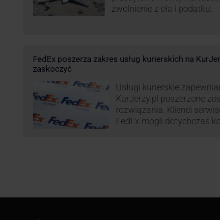
zwolnienie z cła i podatku.
FedEx poszerza zakres usług kurierskich na KurJe
zaskoczyć
Usługi kurierskie zapewnia
KurJerzy.pl poszerzone zo
rozwiązania. Klienci serwi
FedEx mogli dotychczas ko
przesyłek eksportowych – 
państw świata. Od wiosny 
będą zdecydowanie szersze
zapewnia również przesyłk