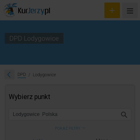
DPD Lodygowice
Wyceń przesyłkę
Zamów kuriera
DPD
Lodygowice
Śledzenie przesyłki
Blog
Cennik
Kontakt