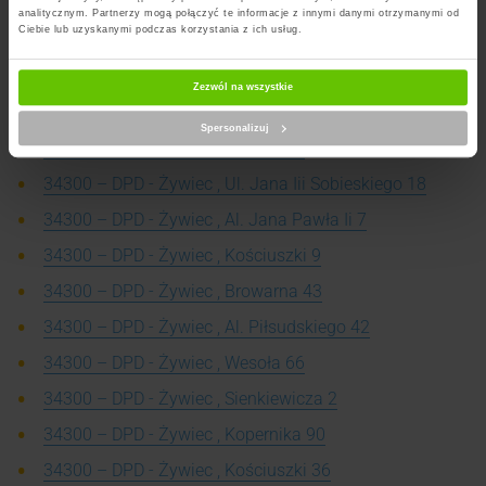
analitycznym. Partnerzy mogą połączyć te informacje z innymi danymi otrzymanymi od
Ciebie lub uzyskanymi podczas korzystania z ich usług.
34300 – DPD - Leśna , Świętego Michała Archanioła 33
34300 – DPD - Leśna , Na Borach 1
Zezwól na wszystkie
34300 – DPD - Żywiec , Zielona 3
Spersonalizuj
34300 – DPD - Żywiec , Wesoła 70
34300 – DPD - Żywiec , Ul. Jana Iii Sobieskiego 18
34300 – DPD - Żywiec , Al. Jana Pawła Ii 7
34300 – DPD - Żywiec , Kościuszki 9
34300 – DPD - Żywiec , Browarna 43
34300 – DPD - Żywiec , Al. Piłsudskiego 42
34300 – DPD - Żywiec , Wesoła 66
34300 – DPD - Żywiec , Sienkiewicza 2
34300 – DPD - Żywiec , Kopernika 90
34300 – DPD - Żywiec , Kościuszki 36