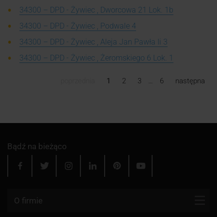
34300 – DPD - Żywiec , Dworcowa 21 Lok. 1b
34300 – DPD - Żywiec , Podwale 4
34300 – DPD - Żywiec , Aleja Jan Pawła Ii 3
34300 – DPD - Żywiec , Żeromskiego 6 Lok. 1
poprzednia
1
2
3
…
6
następna
Bądź na bieżąco
O firmie