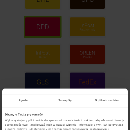
InPost
DPD
Paczkomaty
InPost
ORLEN
Kurier
Paczka
GLS
FedEx
Zgoda
Szczegóły
O plikach cookies
POCZTA
Polska
Dbamy o Twoją prywatność
Wykorzystujemy pliki cookie do spersonalizowania treści i reklam, aby oferować funkcje
społecznościowe i analizować ruch w naszej witrynie. Informacje o tym, jak korzystasz
z naszej witryny, udostępniamy partnerom społecznościowym, reklamowym i