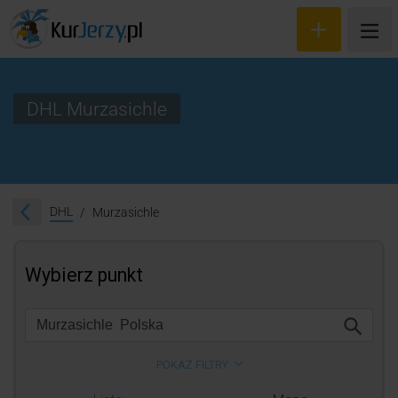
DHL Murzasichle
Wyceń przesyłkę
Zamów kuriera
DHL
Murzasichle
Śledzenie przesyłki
Blog
Cennik
Kontakt