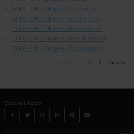
34500 – DHL - Zakopane , Spyrkówka 3b
34500 – DHL - Zakopane , Aleja 3 Maja 23
34500 – DHL - Zakopane , Nowotarska 38a
34500 – DHL - Zakopane , Droga Na Bystre 6
34500 – DHL - Zakopane , Zborowskiego 4a
poprzednia
1
2
3
następna
Bądź na bieżąco