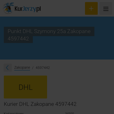
Punkt DHL Szymony 25a Zakopane
4597442
Wyceń przesyłkę
Zamów kuriera
Śledzenie przesyłki
Zakopane
4597442
Blog
DHL
Cennik
Kontakt
Kurier DHL Zakopane 4597442
Kod pocztowy:
34500