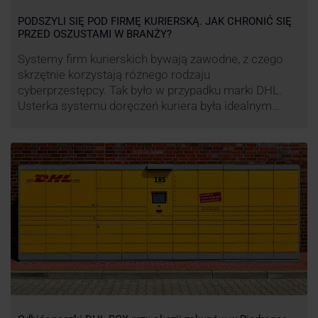
PODSZYLI SIĘ POD FIRMĘ KURIERSKĄ. JAK CHRONIĆ SIĘ
PRZED OSZUSTAMI W BRANŻY?
Systemy firm kurierskich bywają zawodne, z czego
skrzętnie korzystają różnego rodzaju
cyberprzestępcy. Tak było w przypadku marki DHL.
Usterka systemu doręczeń kuriera była idealnym
pretekstem do próby wyłudzenia środków od
nieświadomych niczego klientów. Jak nie dać się
oszukać cyberprzestępcom, którzy próbują
wykorzystać problemy przedsiębiorstw działających
w branży kurierskiej?