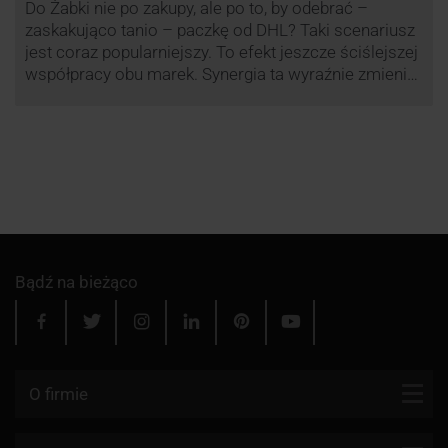
Do Żabki nie po zakupy, ale po to, by odebrać –
zaskakująco tanio – paczkę od DHL? Taki scenariusz
jest coraz popularniejszy. To efekt jeszcze ściślejszej
współpracy obu marek. Synergia ta wyraźnie zmienia
rynek kurierski w Polsce.
Bądź na bieżąco
O firmie