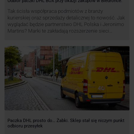
Odbiór paczki DHL BOX przy okazji zakupów w Biedronce.
Tak ścisła współpraca podmiotów z branży
kurierskiej oraz sprzedaży detalicznej to nowość. Jak
wyglądać będzie partnerstwo DHL Polska i Jeronimo
Martins? Marki te zakładają rozszerzenie sieci
automatów paczkowych DHL BOX 24/7 przy sklepach
Biedronka w całej Polsce.
Paczka DHL prosto do… Żabki. Sklep stał się niczym punkt
odbioru przesyłek