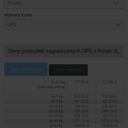
Logowanie
Polska
Wybrany kurier
Rejestracja
Ceny przesyłek zagranicznych UPS z Polski do Meksyku
Ceny detaliczne
Ceny hurtowe
127.90 zł
127.90 zł
do 0.5 kg
(tylko dokumenty)
do 1 kg
214.59 zł
214.59 zł
do 5 kg
401.27 zł
401.27 zł
do 10 kg
536.43 zł
536.43 zł
do 20 kg
700.15 zł
700.15 zł
do 30 kg
923.70 zł
923.70 zł
do 40 kg
1071.11 zł
1071.11 zł
do 50 kg
1200.62 zł
1200.62 zł