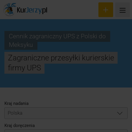
Cennik zagraniczny UPS z Polski do
Meksyku
Wyceń przesyłkę
Zagraniczne przesyłki kurierskie
Zamów kuriera
firmy UPS
Śledzenie przesyłki
Blog
Cennik
Kraj nadania
Polska
Kontakt
Kraj doręczenia