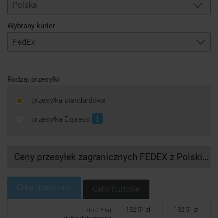
Logowanie
Polska
Wybrany kurier
Rejestracja
Rodzaj przesyłki
przesyłka standardowa
przesyłka Express
Ceny przesyłek zagranicznych FEDEX z Polski do Paragwaju
Ceny detaliczne
Ceny hurtowe
132.51 zł
132.51 zł
do 0.5 kg