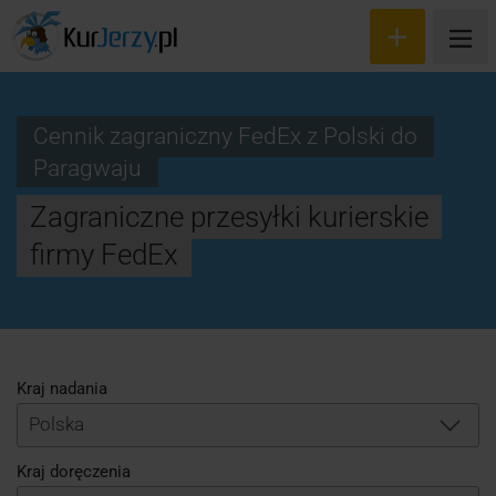
Cennik zagraniczny FedEx z Polski do
Paragwaju
Wyceń przesyłkę
Zagraniczne przesyłki kurierskie
Zamów kuriera
firmy FedEx
Śledzenie przesyłki
Blog
Cennik
Kraj nadania
Polska
Kontakt
Kraj doręczenia