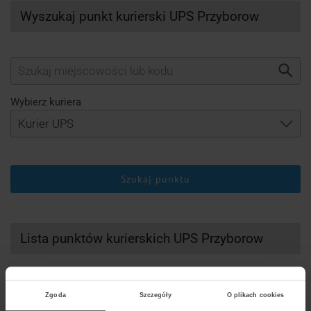
Wyszukaj punkt kurierski UPS Przyborow
Wybierz kuriera
Szukaj punktu
Lista punktów kurierskich UPS Przyborow
Zgoda
Szczegóły
O plikach cookies
DHL
UPS