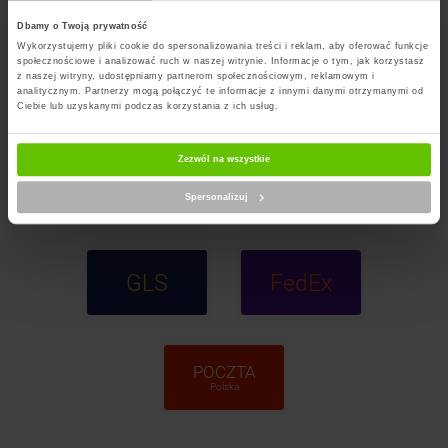
Dbamy o Twoją prywatność
Wykorzystujemy pliki cookie do spersonalizowania treści i reklam, aby oferować funkcje
społecznościowe i analizować ruch w naszej witrynie. Informacje o tym, jak korzystasz
z naszej witryny, udostępniamy partnerom społecznościowym, reklamowym i
InPost
DPD
analitycznym. Partnerzy mogą połączyć te informacje z innymi danymi otrzymanymi od
Paczkomaty
Ciebie lub uzyskanymi podczas korzystania z ich usług.
Zezwól na wszystkie
InPost
ORLEN
Kurier
Paczka
Spersonalizuj
GLS
FedEx
POCZTA
Polska