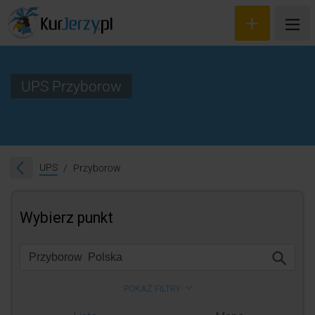
UPS Przyborow
Wyceń przesyłkę
Zamów kuriera
UPS
Przyborow
Śledzenie przesyłki
Blog
Cennik
Kontakt