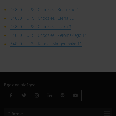
64800 – UPS - Chodziez , Koscielna 6
64800 – UPS - Chodziez , Lesna 36
64800 – UPS - Chodziez , Ujska 3
64800 – UPS - Chodziez , Zeromskiego 14
64800 – UPS - Rataje , Margoninska 11
Bądź na bieżąco
O firmie