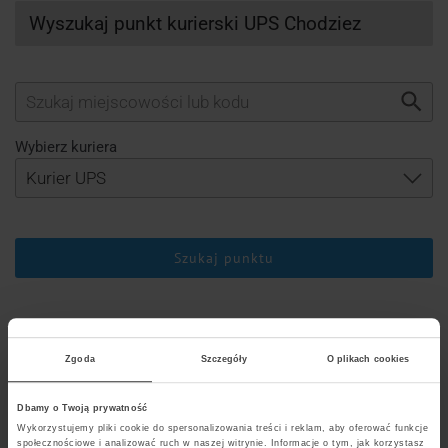
Wyszukaj punkt kurierski UPS Chodziez
Wybierz kuriera
Szukaj punktu
Lista punktów kurierskich UPS Chodziez
Zgoda
Szczegóły
O plikach cookies
Dbamy o Twoją prywatność
Wykorzystujemy pliki cookie do spersonalizowania treści i reklam, aby oferować funkcje
DHL
UPS
społecznościowe i analizować ruch w naszej witrynie. Informacje o tym, jak korzystasz