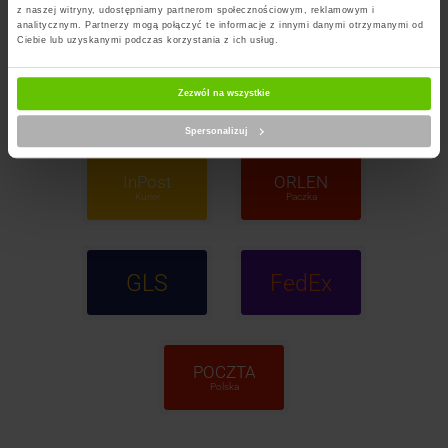
z naszej witryny, udostępniamy partnerom społecznościowym, reklamowym i
analitycznym. Partnerzy mogą połączyć te informacje z innymi danymi otrzymanymi od
Ciebie lub uzyskanymi podczas korzystania z ich usług.
InPost
DPD
Zezwól na wszystkie
Paczkomaty
Spersonalizuj
InPost
ORLEN
Kurier
Paczka
GLS
FedEx
POCZTA
Polska