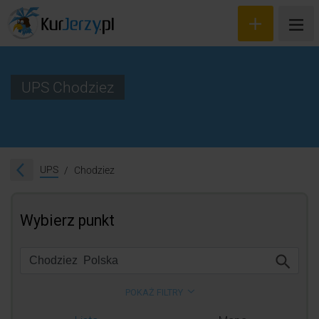
UPS Chodziez
Wyceń przesyłkę
Zamów kuriera
UPS
Chodziez
Śledzenie przesyłki
Blog
Cennik
Kontakt