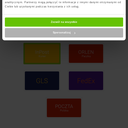
analitycznym. Partnerzy mogą połączyć te informacje z innymi danymi otrzymanymi od
Ciebie lub uzyskanymi podczas korzystania z ich usług.
Zezwól na wszystkie
InPost
DPD
Paczkomaty
Spersonalizuj
InPost
ORLEN
Kurier
Paczka
GLS
FedEx
POCZTA
Polska