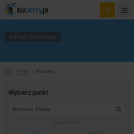
InPost Wschowa
Wyceń przesyłkę
Zamów kuriera
InPost
Wschowa
Śledzenie przesyłki
Blog
Cennik
Kontakt