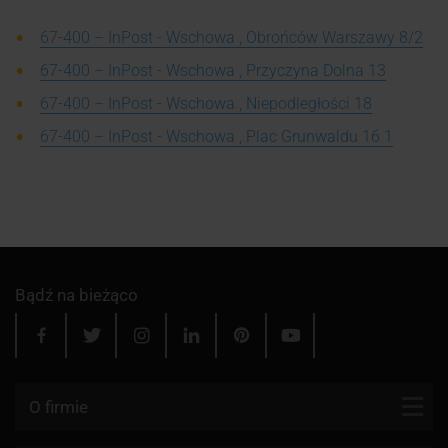
67-400 – InPost - Wschowa , Obrońców Warszawy 8/2
67-400 – InPost - Wschowa , Przyczyna Dolna 13
67-400 – InPost - Wschowa , Niepodległości 18
67-400 – InPost - Wschowa , Plac Grunwaldu 16 1
Bądź na bieżąco
O firmie