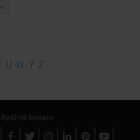
T
U
W
Y
Z
Bądź na bieżąco