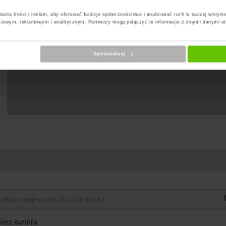
ania treści i reklam, aby oferować funkcje społecznościowe i analizować ruch w naszej witrynie
ciowym, reklamowym i analitycznym. Partnerzy mogą połączyć te informacje z innymi danymi o
Spersonalizuj
erz kuriera