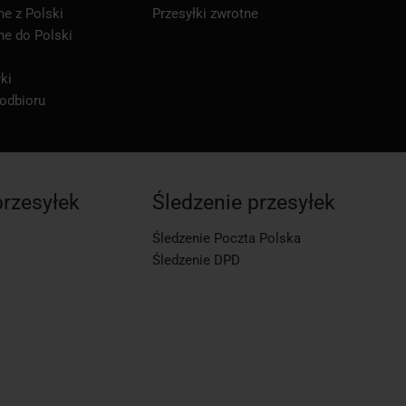
ne z Polski
Przesyłki zwrotne
ne do Polski
ki
 odbioru
przesyłek
Śledzenie przesyłek
Śledzenie Poczta Polska
Śledzenie DPD