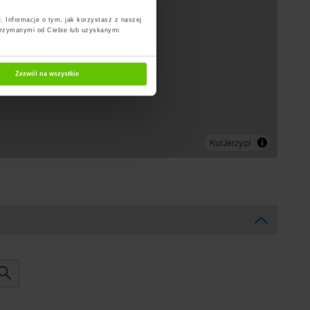
. Informacje o tym, jak korzystasz z naszej
trzymanymi od Ciebie lub uzyskanymi
Zezwól na wszystkie