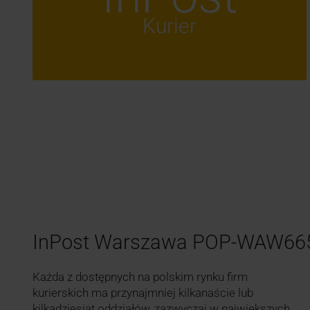
Kurier
InPost Warszawa POP-WAW66
Każda z dostępnych na polskim rynku firm
kurierskich ma przynajmniej kilkanaście lub
kilkadziesiąt oddziałów, zazwyczaj w największych