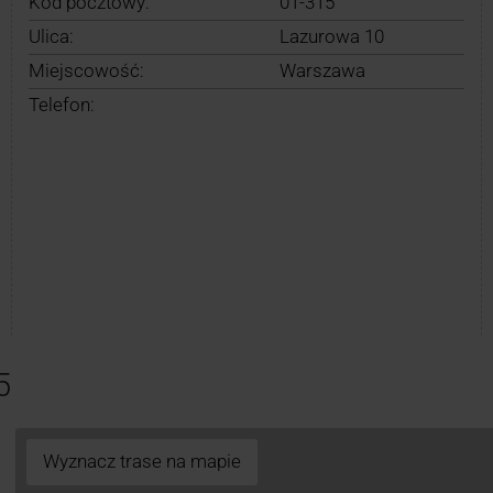
Kod pocztowy:
01-315
Ulica:
Lazurowa 10
Miejscowość:
Warszawa
Telefon:
5
Wyznacz trase na mapie