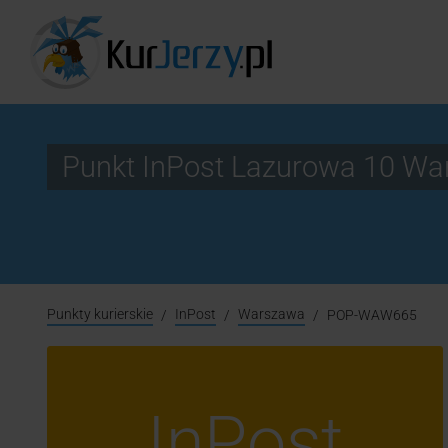
Punkt InPost Lazurowa 10 
Punkty kurierskie
InPost
Warszawa
POP-WAW665
InPost