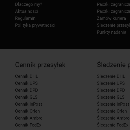
Dlaczego my?
Paczki zagranicz
Aktualności
Paczki zagranicz
Regulamin
Zamów kuriera
Polityka prywatności
Śledzenie przesył
Punkty nadania i
Cennik przesyłek
Śledzenie 
Cennik DHL
Śledzenie DHL
Cennik UPS
Śledzenie UPS
Cennik DPD
Śledzenie DPD
Cennik GLS
Śledzenie GLS
Cennik InPost
Śledzenie InPost
Cennik Orlen
Śledzenie Orlen
Cennik Ambro
Śledzenie Ambro
Cennik FedEx
Śledzenie FedEx