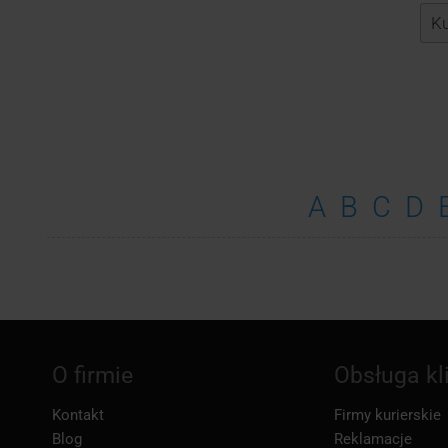
A
B
C
D
O firmie
Obsługa kl
Kontakt
Firmy kurierskie
Blog
Reklamacje