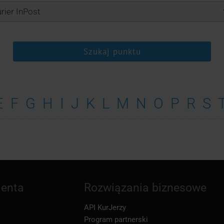
Szukaj punktu
E
F
G
H
I
J
K
L
M
N
O
P
R
S
ienta
Rozwiązania biznesowe
API KurJerzy
Program partnerski