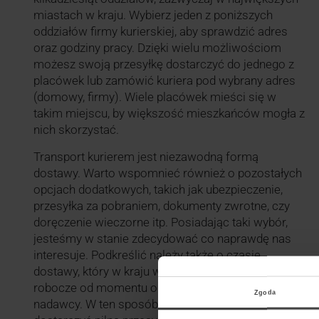
miastach w kraju. Wybierz jeden z poniższych
oddziałów firmy kurierskiej, aby sprawdzić adres
oraz godziny pracy. Dzięki wielu możliwościom
możesz swoją przesyłkę dostarczyć do jednego z
placówek lub zamówić kuriera pod wybrany adres
(domowy, firmy). Wiele placówek mieści się w
takim miejscu, by większość mieszkańców mogła z
nich skorzystać.
Transport kurierem jest niezawodną formą
dostawy. Warto wspomnieć również o pozostałych
opcjach dodatkowych, takich jak ubezpieczenie,
przesyłka za pobraniem, dokumenty zwrotne, czy
doręczenie wieczorne itp. Posiadając taki wybór,
jesteśmy w stanie zdecydować co naprawdę nas
interesuje. Podkreślić należy także o czasie
dostawy, który w kraju wynosi maksymalnie dwa dni
robocze od momentu odebrania przesyłki od
Zgoda
nadawcy. W ten sposób mamy sposobność